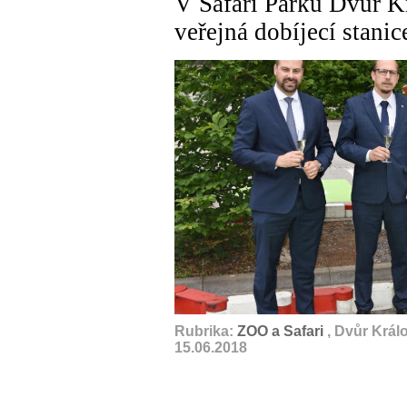
V Safari Parku Dvůr K
veřejná dobíjecí stani
Rubrika:
ZOO a Safari
, Dvůr Král
15.06.2018