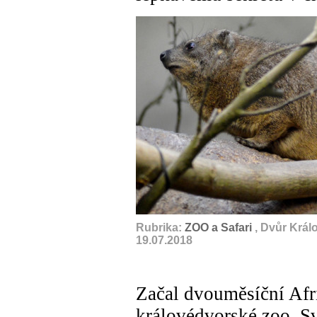
Rubrika:
ZOO a Safari
, Dvůr Král
19.07.2018
Začal dvouměsíční Afri
královédvorské zoo. S