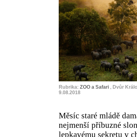
Rubrika:
ZOO a Safari
, Dvůr Král
9.08.2018
Měsíc staré mládě dama
nejmenší příbuzné slon
lepkavému sekretu v c