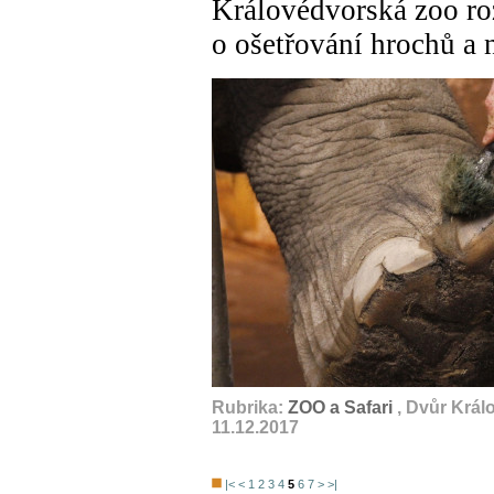
Královédvorská zoo ro
o ošetřování hrochů a n
Rubrika:
ZOO a Safari
, Dvůr Král
11.12.2017
|<
<
1
2
3
4
5
6
7
>
>|