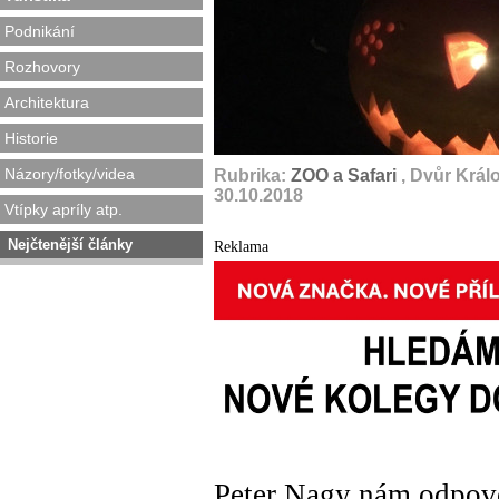
Podnikání
Rozhovory
Architektura
Historie
Názory/fotky/videa
Rubrika:
ZOO a Safari
, Dvůr Král
30.10.2018
Vtípky apríly atp.
Nejčtenější články
Reklama
Peter Nagy nám odpově