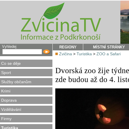
Vyhledej
REGIONY
MÍSTNÍ STRÁNKY
Zvičina
>
Turistika
>
ZOO a Safari
Co se děje
Dvorská zoo žije týdn
Sport
zde budou až do 4. lis
Služby občanům
Krimi
Doprava
Vzdělávání
Firmy
Turistika