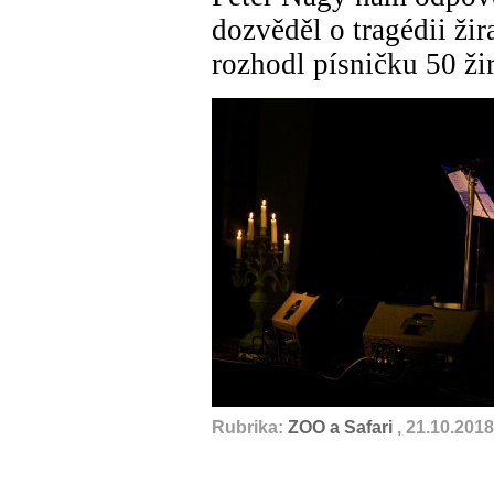
dozvěděl o tragédii žir
rozhodl písničku 50 žir
Rubrika:
ZOO a Safari
, 21.10.2018