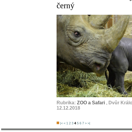
černý
Rubrika:
ZOO a Safari
, Dvůr Král
12.12.2018
|<
<
1
2
3
4
5
6
7
>
>|