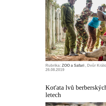
Rubrika:
ZOO a Safari
, Dvůr Král
26.08.2019
Koťata lvů berberskýc
letech