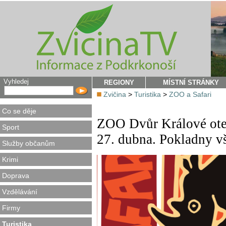
Vyhledej
REGIONY
MÍSTNÍ STRÁNKY
Zvičina
>
Turistika
>
ZOO a Safari
Co se děje
ZOO Dvůr Králové otev
Sport
27. dubna. Pokladny v
Služby občanům
Krimi
Doprava
Vzdělávání
Firmy
Turistika