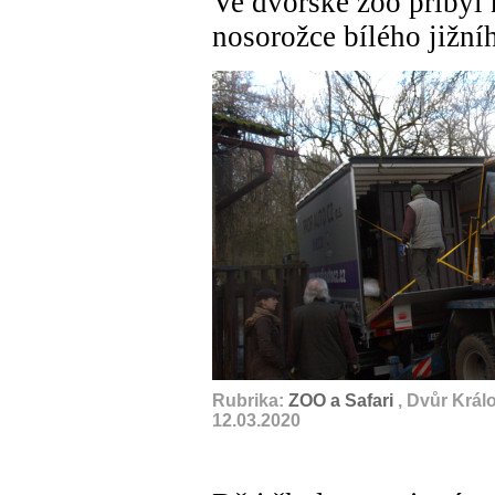
Ve dvorské zoo přibyl 
nosorožce bílého jižníh
Rubrika:
ZOO a Safari
, Dvůr Král
12.03.2020