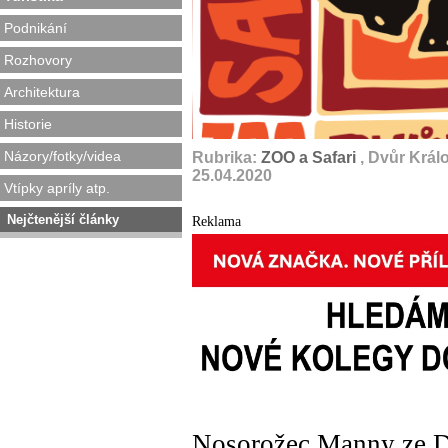
Podnikání
Rozhovory
Architektura
Historie
Názory/fotky/videa
Rubrika:
ZOO a Safari
, Dvůr Král
25.04.2020
Vtípky apríly atp.
Nejčtenější články
Reklama
Nosorožec Manny ze D