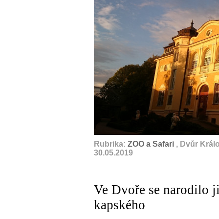
Rubrika:
ZOO a Safari
, Dvůr Král
30.05.2019
Ve Dvoře se narodilo j
kapského