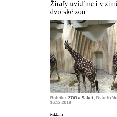
Žirafy uvidíme i v zim
dvorské zoo
Rubrika:
ZOO a Safari
, Dvůr Král
16.12.2019
Reklama