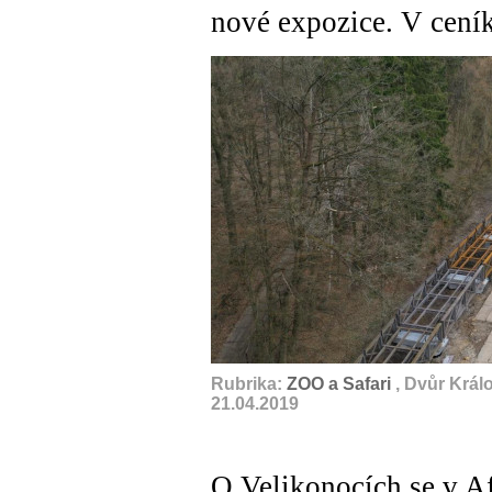
nové expozice. V cení
Rubrika:
ZOO a Safari
, Dvůr Král
21.04.2019
O Velikonocích se v Af