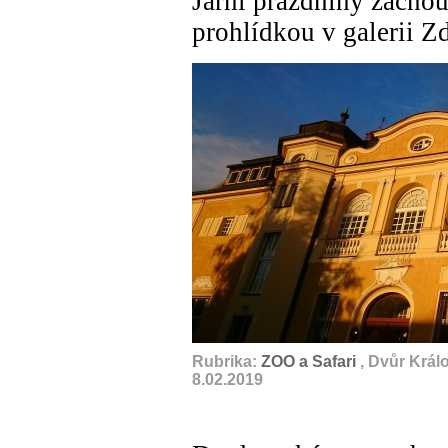
Jarní prázdniny začno
prohlídkou v galerii Z
Rubrika:
ZOO a Safari
, Dvůr Král
8.02.2019