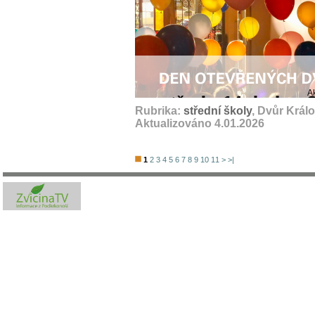
A
Rubrika:
střední školy
, Dvůr Král
Aktualizováno 4.01.2026
1
2
3
4
5
6
7
8
9
10
11
>
>|