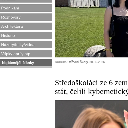
Podnikání
Rozhovory
Architektura
Historie
Názory/fotky/videa
Vtípky apríly atp.
Rubrika:
střední školy
, 30.06.2026
Nejčtenější články
Středoškoláci ze 6 zem
stát, čelili kyberneti