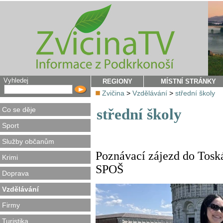
Vyhledej
REGIONY
MÍSTNÍ STRÁNKY
Zvičina
>
Vzdělávání
>
střední školy
Co se děje
střední školy
Sport
Služby občanům
Poznávací zájezd do Toská
Krimi
SPOŠ
Doprava
Vzdělávání
Firmy
Turistika