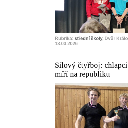
Rubrika:
střední školy
, Dvůr Král
13.03.2026
Silový čtyřboj: chlapci
míří na republiku