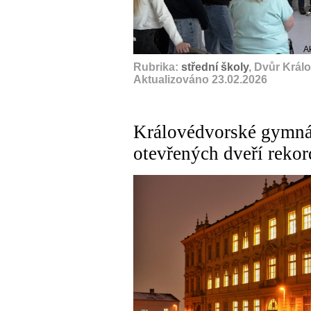
A
Rubrika:
střední školy
, Dvůr Král
Aktualizováno 23.02.2026
Královédvorské gymnáz
otevřených dveří rekor