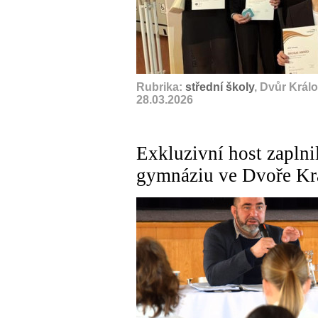
Rubrika:
střední školy
, Dvůr Král
28.03.2026
Exkluzivní host zaplni
gymnáziu ve Dvoře Kr