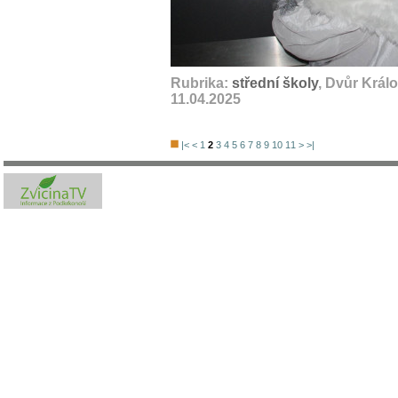
Rubrika:
střední školy
, Dvůr Král
11.04.2025
|<
<
1
2
3
4
5
6
7
8
9
10
11
>
>|