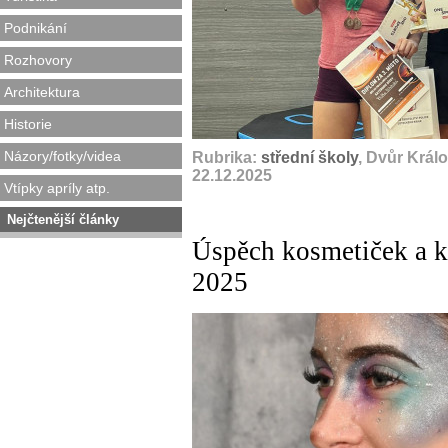
Podnikání
Rozhovory
Architektura
Historie
Názory/fotky/videa
Rubrika:
střední školy
, Dvůr Král
22.12.2025
Vtípky apríly atp.
Nejčtenější články
Úspěch kosmetiček a ka
2025