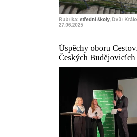
Rubrika:
střední školy
, Dvůr Král
27.06.2025
Úspěchy oboru Cestovn
Českých Budějovicích