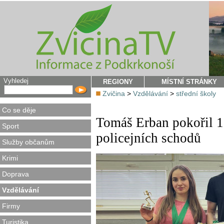
Vyhledej
REGIONY
MÍSTNÍ STRÁNKY
Zvičina
>
Vzdělávání
>
střední školy
Co se děje
Tomáš Erban pokořil 10
Sport
policejních schodů
Služby občanům
Krimi
Doprava
Vzdělávání
Firmy
Turistika