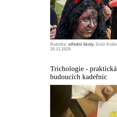
Rubrika:
střední školy
, Dvůr Král
30.11.2025
Trichologie - praktic
budoucích kadeřnic