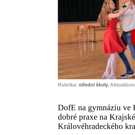
A
Rubrika:
střední školy
, Aktualizo
DofE na gymnáziu ve D
dobré praxe na Krajsk
Královéhradeckého kra