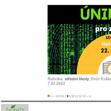
Rubrika:
střední školy
, Dvůr Král
7.02.2022
|<
<
3
4
5
6
7
8
9
10
11
12
13
>
>|