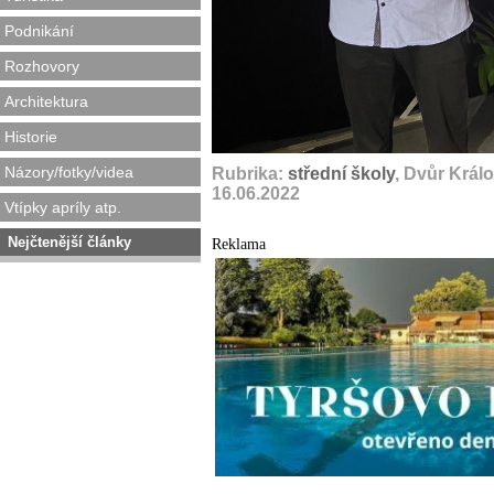
Podnikání
Rozhovory
Architektura
Historie
Názory/fotky/videa
Rubrika:
střední školy
, Dvůr Král
16.06.2022
Vtípky apríly atp.
Nejčtenější články
Reklama