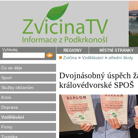
Vyhledej
REGIONY
MÍSTNÍ STRÁNKY
Zvičina
>
Vzdělávání
>
střední školy
Co se děje
Dvojnásobný úspěch ž
Sport
královédvorské SPOŠ
Služby občanům
Krimi
Doprava
Vzdělávání
Firmy
Turistika