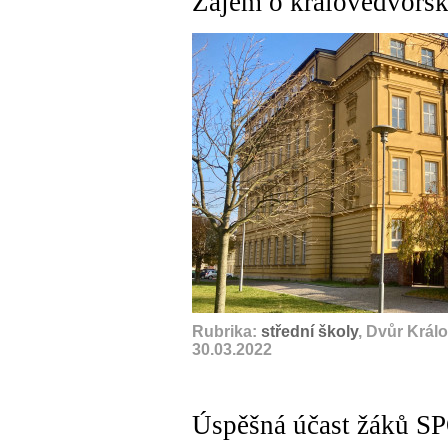
Zájem o královédvors
Rubrika:
střední školy
, Dvůr Král
30.03.2022
Úspěšná účast žáků S