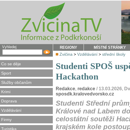
Vyhledej
REGIONY
MÍSTNÍ STRÁNKY
Zvičina
>
Vzdělávání
>
střední školy
Studenti SPOŠ uspěl
Co se děje
Sport
Hackathon
Služby občanům
Redakce
,
redakce
/ 13.03.2026, D
Krimi
sposdk.kralovedvorsko.cz
Doprava
Studenti Střední prům
Králové nad Labem do
Vzdělávání
celostátní soutěži Hac
Firmy
krajském kole postoup
Turistika