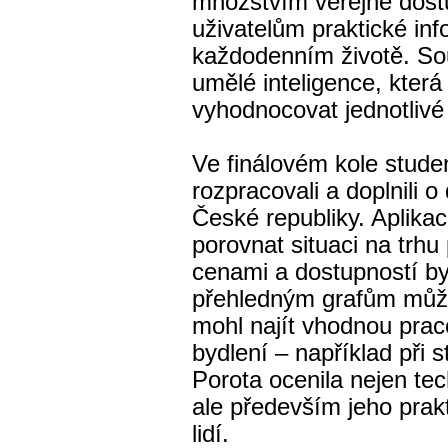
množstvím veřejně dost
uživatelům praktické in
každodenním životě. Souč
umělé inteligence, kter
vyhodnocovat jednotlivé 
Ve finálovém kole studen
rozpracovali a doplnili o
České republiky. Aplika
porovnat situaci na trhu 
cenami a dostupností byd
přehledným grafům může
mohl najít vhodnou praco
bydlení – například při 
Porota ocenila nejen tec
ale především jeho prakt
lidí.