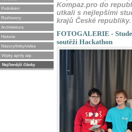
Kompaz.pro do republi
Podnikání
utkali s nejlepšími s
Rozhovory
krajů České republiky.
Architektura
FOTOGALERIE - Studenti
Historie
soutěži Hackathon
Názory/fotky/videa
Vtípky apríly atp.
Nejčtenější články