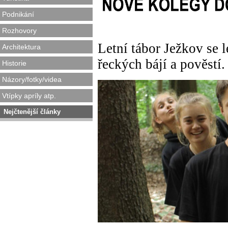
Podnikání
Rozhovory
Letní tábor Ježkov se 
Architektura
řeckých bájí a pověstí.
Historie
Názory/fotky/videa
Vtípky apríly atp.
Nejčtenější články