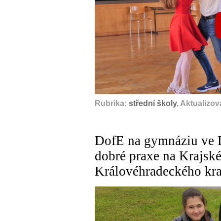
A
Rubrika:
střední školy
, Aktualizo
DofE na gymnáziu ve D
dobré praxe na Krajsk
Královéhradeckého kra