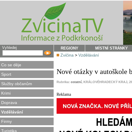
Vyhledej
REGIONY
MÍSTNÍ STRÁNKY
Zvičina
>
Vzdělávání
Co se děje
Nové otázky v autoškole b
Sport
Rubrika:
ostatní
, KRÁLOVÉHRADECKÝ KRAJ, 26.
Služby občanům
Krimi
Reklama
Doprava
Vzdělávání
Firmy
Turistika