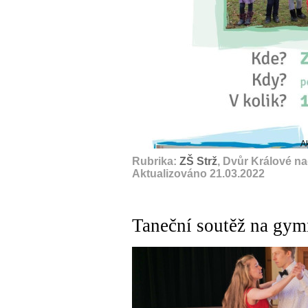
A
Rubrika:
ZŠ Strž
, Dvůr Králové n
Aktualizováno 21.03.2022
Taneční soutěž na gym