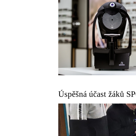
Úspěšná účast žáků S