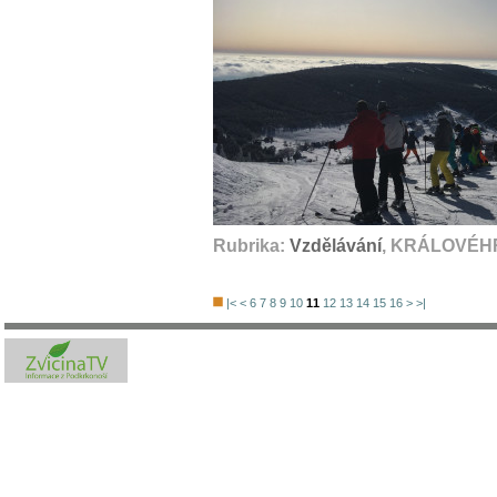
Rubrika:
Vzdělávání
, KRÁLOVÉHR
|<
<
6
7
8
9
10
11
12
13
14
15
16
>
>|