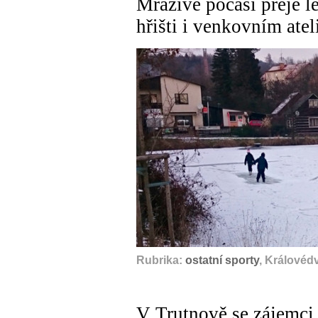
Mrazivé počasí přeje l
hřišti i venkovním atel
Rubrika:
ostatní sporty
, Královéd
V Trutnově se zájemci n