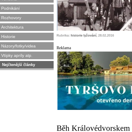
Podnikání
Rozhovory
Architektura
Rubrika:
historie lyžování
, 28.02.2016
Historie
Názory/fotky/videa
Reklama
Vtípky apríly atp.
Nejčtenější články
Běh Královédvorskem -