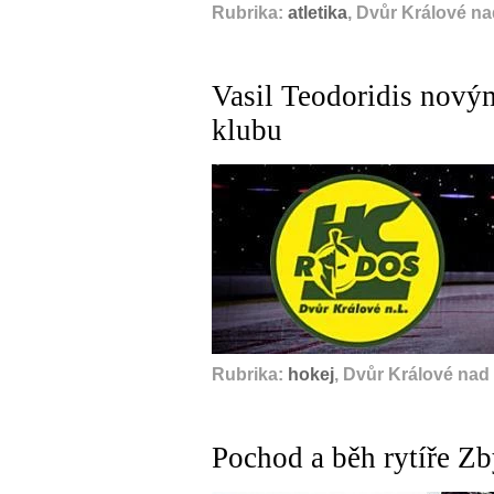
Rubrika:
atletika
, Dvůr Králové n
Vasil Teodoridis nový
klubu
Rubrika:
hokej
, Dvůr Králové nad
Pochod a běh rytíře Z