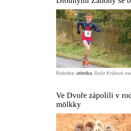
Dlouhými Záhony se bě
Rubrika:
atletika
, Dvůr Králové n
Ve Dvoře zápolili v ro
mölkky