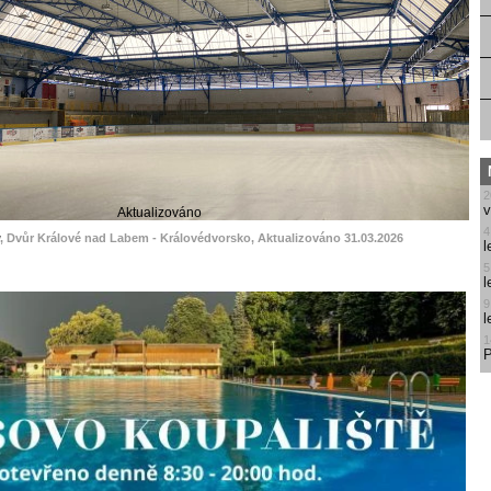
2
v
Aktualizováno
4
, Dvůr Králové nad Labem - Královédvorsko, Aktualizováno 31.03.2026
l
5
l
9
l
1
P