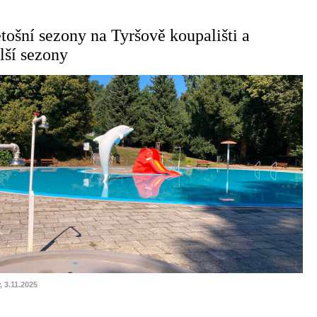
tošní sezony na Tyršově koupališti a
lší sezony
, 3.11.2025