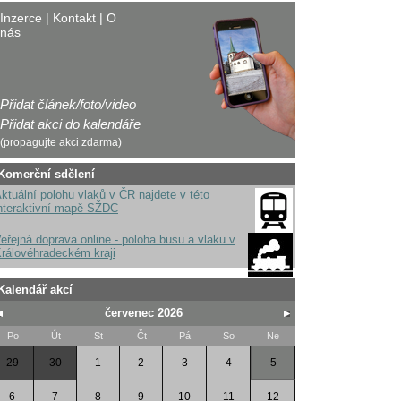
Inzerce
|
Kontakt
|
O
nás
Přidat článek/foto/video
Přidat akci do kalendáře
(propagujte akci zdarma)
Komerční sdělení
ktuální polohu vlaků v ČR najdete v této
nteraktivní mapě SŽDC
eřejná doprava online - poloha busu a vlaku v
rálovéhradeckém kraji
Kalendář akcí
červenec 2026
Po
Út
St
Čt
Pá
So
Ne
29
30
1
2
3
4
5
6
7
8
9
10
11
12