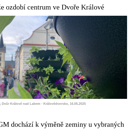
že ozdobí centrum ve Dvoře Králové
, Dvůr Králové nad Labem - Královédvorsko, 16.05.2025
GM dochází k výměně zeminy u vybraných