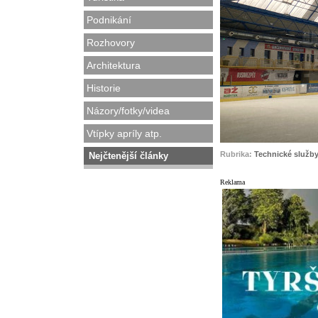
Podnikání
Rozhovory
Architektura
Historie
Názory/fotky/videa
Vtípky apríly atp.
Rubrika:
Technické služby
Nejčtenější články
Reklama