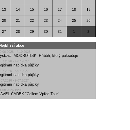
13
14
15
16
17
18
19
20
21
22
23
24
25
26
27
28
29
30
31
1
2
Nejbližší akce
0.06.2026 - 4.10.2026
ýstava: MODROTISK: Příběh, který pokračuje
.07.2026 - 4.07.2027
egitimní nabídka půjčky
.07.2026 - 5.07.2027
egitimní nabídka půjčky
.07.2026 - 9.07.2027
egitimní nabídka půjčky
4.08.2026 19:00
AVEL ČADEK "Cellem Vpřed Tour"