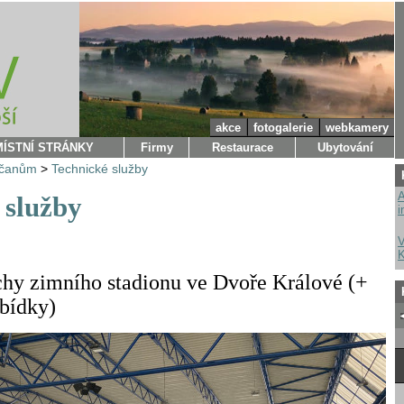
akce
fotogalerie
webkamery
MÍSTNÍ STRÁNKY
Firmy
Restaurace
Ubytování
bčanům
>
Technické služby
A
 služby
i
V
K
hy zimního stadionu ve Dvoře Králové (+
abídky)