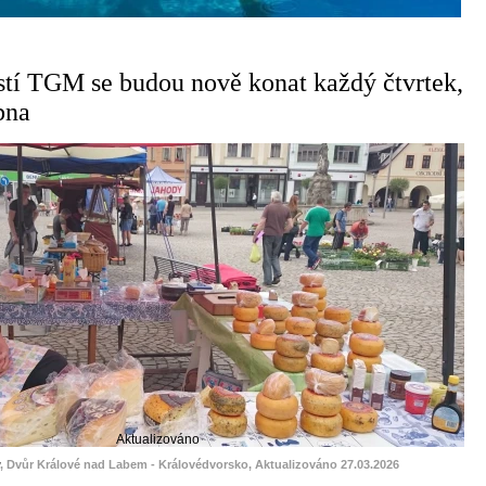
tí TGM se budou nově konat každý čtvrtek,
bna
Aktualizováno
, Dvůr Králové nad Labem - Královédvorsko, Aktualizováno 27.03.2026