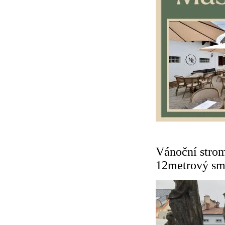
Vánoční strom
12metrový smr