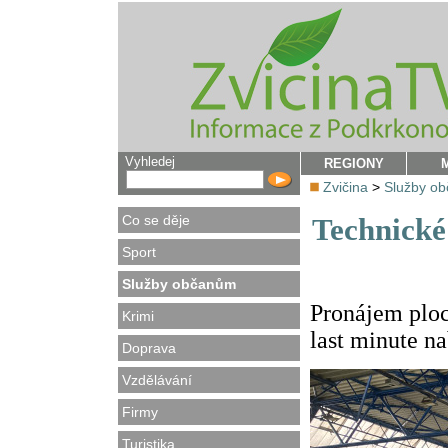
Vyhledej
REGIONY
Zvičina
>
Služby o
Co se děje
Technické
Sport
Služby občanům
Pronájem ploc
Krimi
last minute n
Doprava
Vzdělávání
Firmy
Turistika