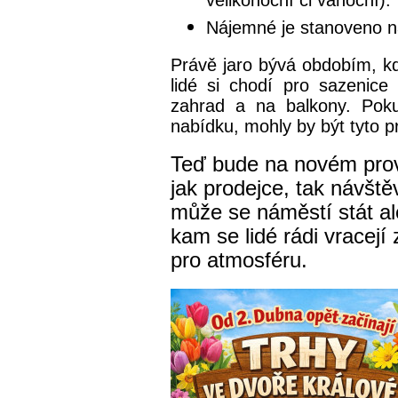
velikonoční či vánoční).
Nájemné je stanoveno n
Právě jaro bývá obdobím, kd
lidé si chodí pro sazenice 
zahrad a na balkony. Poku
nabídku, mohly by být tyto p
Teď bude na novém provo
jak prodejce, tak návště
může se náměstí stát al
kam se lidé rádi vracej
pro atmosféru.