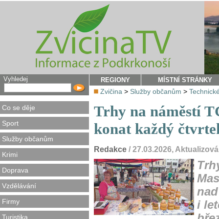
Vyhledej
REGIONY
MÍSTNÍ STRÁNKY
Zvičina
>
Služby občanům
>
Technické
Trhy na náměstí 
Co se děje
Sport
konat každý čtvrtek
Služby občanům
Redakce
/ 27.03.2026, Aktualizov
Krimi
Trh
Doprava
Mas
Vzdělávání
nad
Firmy
i le
bře
Turistika