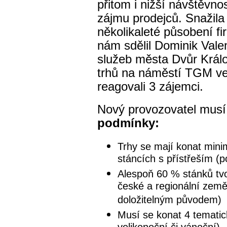
přitom i nižší návštěvno
zájmu prodejců. Snažila
několikaleté působení fi
nám sdělil Dominik Valen
služeb města Dvůr Král
trhů na náměstí TGM ve
reagovali 3 zájemci.
Nový provozovatel musí 
podmínky:
Trhy se mají konat mini
stáncích s přístřeším (
Alespoň 60 % stánků tvo
české a regionální země
doložitelným původem)
Musí se konat 4 tematic