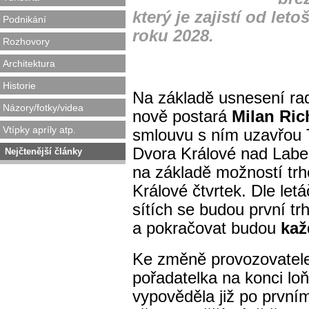
který je zajistí od le
Podnikání
roku 2028.
Rozhovory
Architektura
Historie
Na základě usnesení rad
Názory/fotky/videa
nově postará
Milan Ric
Vtípky apríly atp.
smlouvu s ním uzavřou 
Dvora Králové nad Labe
Nejčtenější články
na základě možností trho
Králové čtvrtek. Dle let
sítích se budou první tr
a pokračovat budou
kaž
Ke změně provozovatele
pořadatelka na konci lo
vypověděla již po první