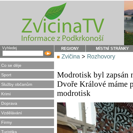
Vyhledej
REGIONY
MÍSTNÍ STRÁNKY
Zvičina
>
Rozhovory
Co se děje
Modrotisk byl zapsán
Sport
Dvoře Králové máme po
Služby občanům
modrotisk
Krimi
Doprava
Vzdělávání
Firmy
Turistika