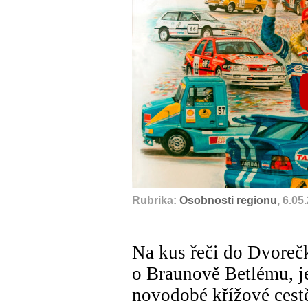
Rubrika:
Osobnosti regionu
, 6.05
Na kus řeči do Dvoreč
o Braunově Betlému, j
novodobé křížové cest