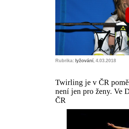
Rubrika:
lyžování
, 4.03.2018
Twirling je v ČR pomě
není jen pro ženy. Ve 
ČR