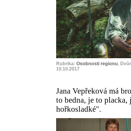
Rubrika:
Osobnosti regionu
, Dvů
10.10.2017
Jana Vepřeková má bron
to bedna, je to placka, j
hořkosladké".