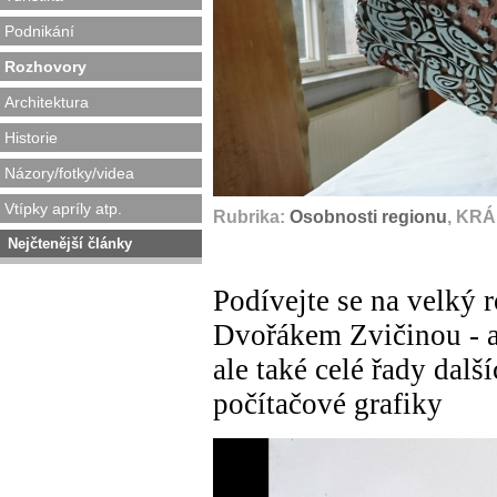
Podnikání
Rozhovory
Architektura
Historie
Názory/fotky/videa
Vtípky apríly atp.
Rubrika:
Osobnosti regionu
, KR
Nejčtenější články
Podívejte se na velký
Dvořákem Zvičinou - a
ale také celé řady dalš
počítačové grafiky