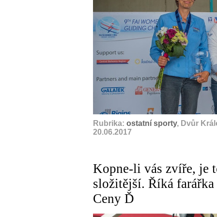
Rubrika:
ostatní sporty
, Dvůr Krá
20.06.2017
Kopne-li vás zvíře, je 
složitější. Říká farářk
Ceny Ď