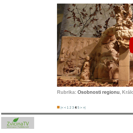
Rubrika:
Osobnosti regionu
, Krá
|<
<
1
2
3
4
5
>
>|