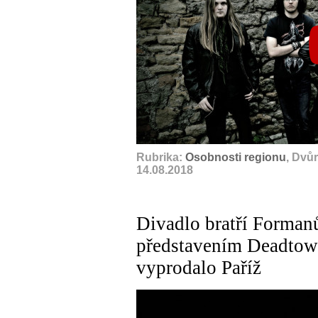
Rubrika:
Osobnosti regionu
, Dvů
14.08.2018
Divadlo bratří Formanů
představením Deadtow
vyprodalo Paříž