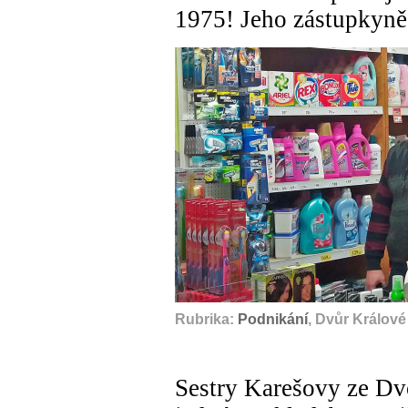
1975! Jeho zástupkyně 
Rubrika:
Podnikání
, Dvůr Králov
Sestry Karešovy ze Dv