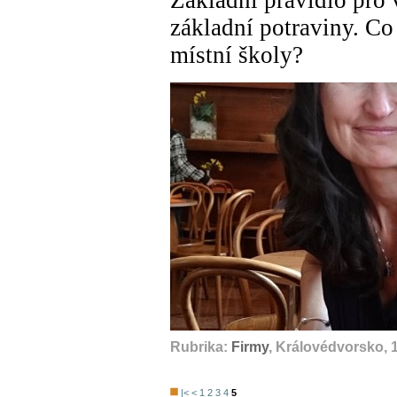
základní potraviny. Co
místní školy?
Rubrika:
Firmy
, Královédvorsko, 
|<
<
1
2
3
4
5