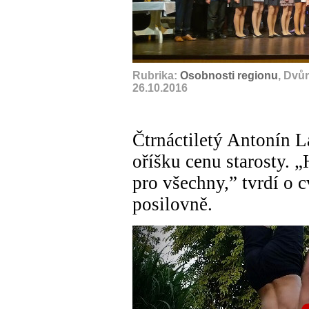
Rubrika:
Osobnosti regionu
, Dvů
26.10.2016
Čtrnáctiletý Antonín L
oříšku cenu starosty. „
pro všechny,” tvrdí o 
posilovně.