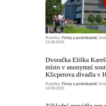
Rubrika:
Firmy a podnikatelé
, Dv
13.06.2016
Dvoračka Eliška Karešo
místo v anonymní sout
Klicperova divadla v 
Rubrika:
Firmy a podnikatelé
, Dv
14.09.2015
Základní pravidlo pro v