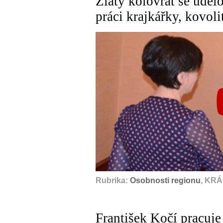
Zlatý kolovrat se uděl
práci krajkářky, kovoli
Rubrika:
Osobnosti regionu
, KR
František Kočí pracuje