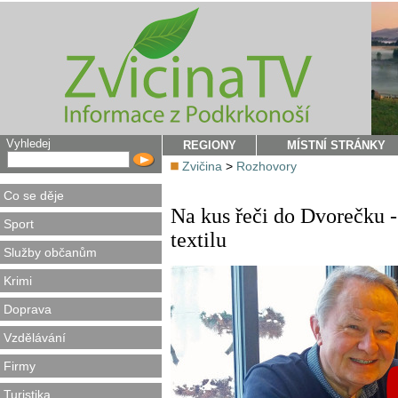
Vyhledej
REGIONY
MÍSTNÍ STRÁNKY
Zvičina
>
Rozhovory
Co se děje
Na kus řeči do Dvorečku 
Sport
textilu
Služby občanům
Krimi
Doprava
Vzdělávání
Firmy
Turistika