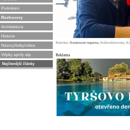
Podnikání
Rozhovory
Architektura
Historie
Rubrika:
Osobnosti regionu
, Královédvorsko, 8.
Názory/fotky/videa
Vtípky apríly atp.
Reklama
Nejčtenější články