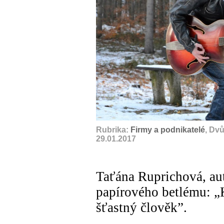
Rubrika:
Firmy a podnikatelé
, Dv
29.01.2017
Taťána Ruprichová, au
papírového betlému: „
šťastný člověk”.