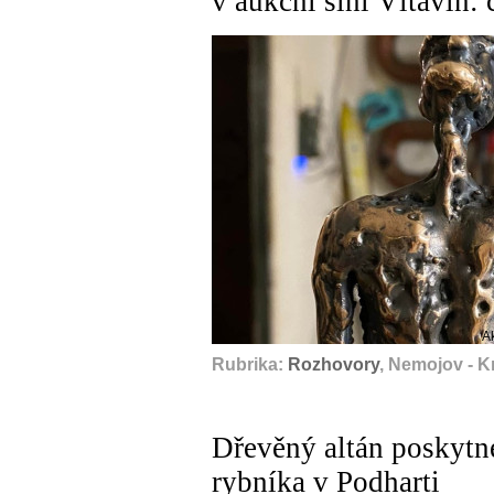
v aukční síni Vltavín:
A
Rubrika:
Rozhovory
, Nemojov - K
Dřevěný altán poskyt
rybníka v Podharti