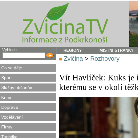
Vyhledej
REGIONY
MÍSTNÍ STRÁNKY
Zvičina
>
Rozhovory
Co se děje
Vít Havlíček: Kuks je 
Sport
kterému se v okolí těž
Služby občanům
Krimi
Doprava
Vzdělávání
Firmy
Turistika