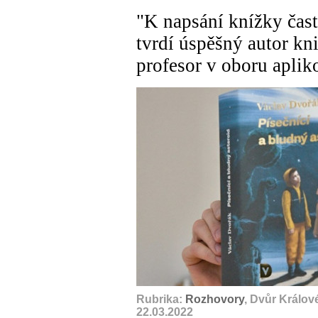
"K napsání knížky čast
tvrdí úspěšný autor kn
profesor v oboru apli
Rubrika:
Rozhovory
, Dvůr Králov
22.03.2022