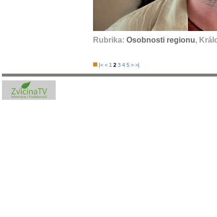
Rubrika:
Osobnosti regionu
, Krá
|<
<
1
2
3
4
5
>
>|