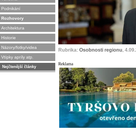
Podnikání
Rozhovory
Architektura
Historie
Názory/fotky/videa
Rubrika:
Osobnosti regionu
, 4.09
Vtípky apríly atp.
Reklama
Nejčtenější články