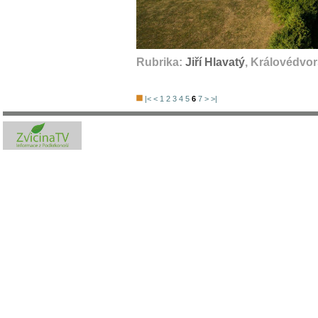
Rubrika:
Jiří Hlavatý
, Královédvor
|<
<
1
2
3
4
5
6
7
>
>|