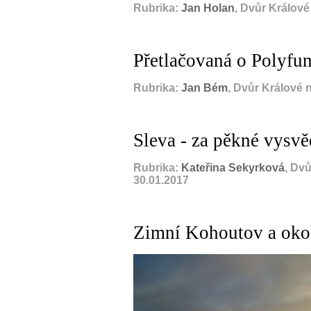
Rubrika:
Jan Holan
, Dvůr Králov
Přetlačovaná o Polyfu
Rubrika:
Jan Bém
, Dvůr Králové 
Sleva - za pěkné vysvě
Rubrika:
Kateřina Sekyrková
, Dv
30.01.2017
Zimní Kohoutov a oko