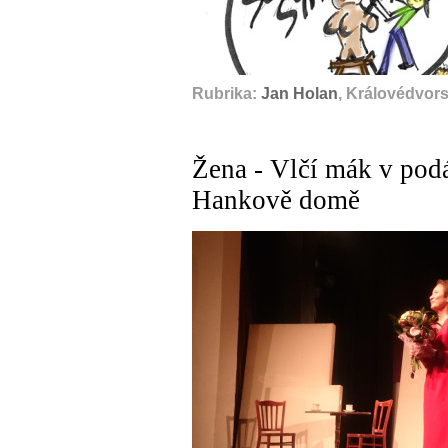
Rubrika:
Jan Holan
, Královédvors
Žena - Vlčí mák v po
Hankově domě