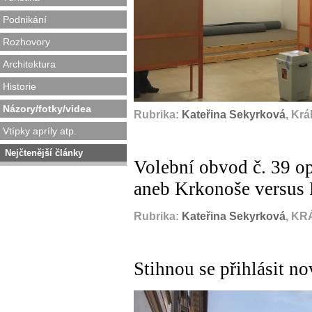
Podnikání
Rozhovory
Architektura
Historie
Názory/fotky/videa
Rubrika:
Kateřina Sekyrková
, Kr
Vtípky apríly atp.
Nejčtenější články
Volební obvod č. 39 opě
aneb Krkonoše versus
Rubrika:
Kateřina Sekyrková
, KR
Stihnou se přihlásit n