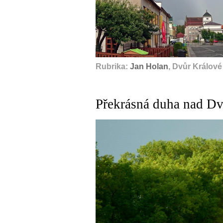
Rubrika:
Jan Holan
, Dvůr Králov
Překrásná duha nad D