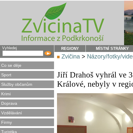
Vyhledej
REGIONY
MÍSTNÍ STRÁNKY
Zvičina
>
Názory/fotky/vid
Co se děje
Jiří Drahoš vyhrál ve 
Sport
Králové, nebyly v reg
Služby občanům
Krimi
Doprava
Vzdělávání
Firmy
Turistika