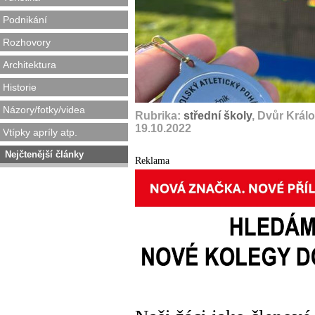
Podnikání
Rozhovory
Architektura
Historie
Názory/fotky/videa
Rubrika:
střední školy
, Dvůr Král
19.10.2022
Vtípky apríly atp.
Nejčtenější články
Reklama