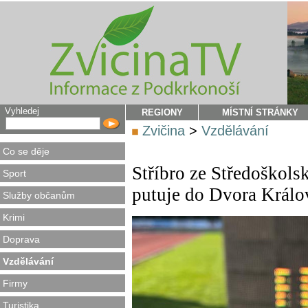
Vyhledej
REGIONY
MÍSTNÍ STRÁNKY
Zvičina
>
Vzdělávání
Co se děje
Stříbro ze Středoškols
Sport
putuje do Dvora Králo
Služby občanům
Krimi
Doprava
Vzdělávání
Firmy
Turistika