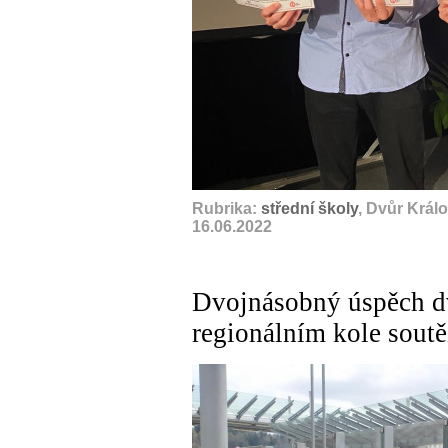
Rubrika:
střední školy
, Dvůr Král
16.06.2022
Dvojnásobný úspěch d
regionálním kole sout