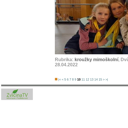
Rubrika:
kroužky mimoškolní
, Dv
28.04.2022
|<
<
5
6
7
8
9
10
11
12
13
14
15
>
>|