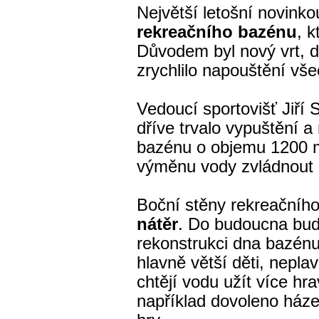
Největší letošní novinko
rekreačního bazénu
, k
Důvodem byl nový vrt, d
zrychlilo napouštění vš
Vedoucí sportovišť Jiří 
dříve trvalo vypuštění a
bazénu o objemu 1200 m
výměnu vody zvládnout p
Boční stěny rekreačníh
nátěr
. Do budoucna bude
rekonstrukci dna bazénu
hlavně větší děti, neplav
chtějí vodu užít více hr
například dovoleno ház