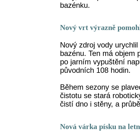
bazénku.
Nový vrt výrazně pomohl
Nový zdroj vody urychli
bazénu. Ten má objem př
po jarním vypuštění nap
původních 108 hodin.
Během sezony se plave
čistotu se stará robotic
čistí dno i stěny, a prů
Nová várka písku na letn