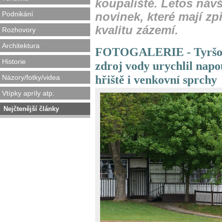
koupaliště. Letos náv
Podnikání
novinek, které mají zpř
kvalitu zázemí.
Rozhovory
Architektura
FOTOGALERIE - Tyršovo
Historie
zdroj vody urychlil napo
hřiště i venkovní sprchy
Názory/fotky/videa
Vtípky apríly atp.
Nejčtenější články