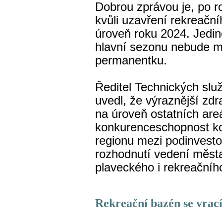
Dobrou zprávou je, po 
kvůli uzavření rekreačn
úroveň roku 2024. Jedi
hlavní sezonu nebude m
permanentku.
Ředitel Technických slu
uvedl, že výraznější zd
na úroveň ostatních areá
konkurenceschopnost kou
regionu mezi podinvest
rozhodnutí vedení města
plaveckého i rekreačníh
Rekreační bazén se vrací