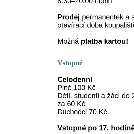
8:30–20:00 hodin
Prodej
permanentek a 
otevírací doba koupališ
Možná
platba kartou!
Vstupné
Celodenní
Plné 100 Kč
Děti, studenti a žáci do
za 60 Kč
Důchodci 70 Kč
Vstupné po 17. hodin