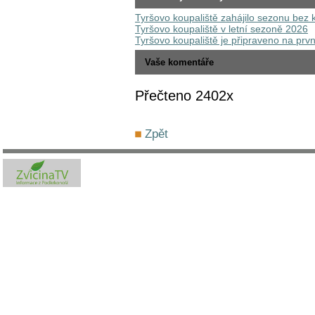
Tyršovo koupaliště zahájilo sezonu bez 
Tyršovo koupaliště v letní sezoně 2026
Tyršovo koupaliště je připraveno na prvn
Vaše komentáře
Přečteno 2402x
Zpět