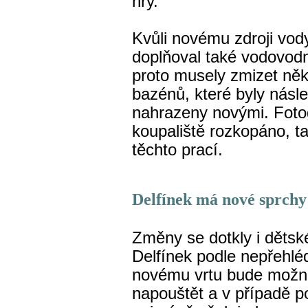
hry.
Kvůli novému zdroji vod
doplňoval také vodovodn
proto musely zmizet něk
bazénů, které byly násl
nahrazeny novými. Fotog
koupaliště rozkopáno, t
těchto prací.
Delfínek má nové sprchy 
Změny se dotkly i děts
Delfínek podle nepřehlé
novému vrtu bude možné 
napouštět a v případě po