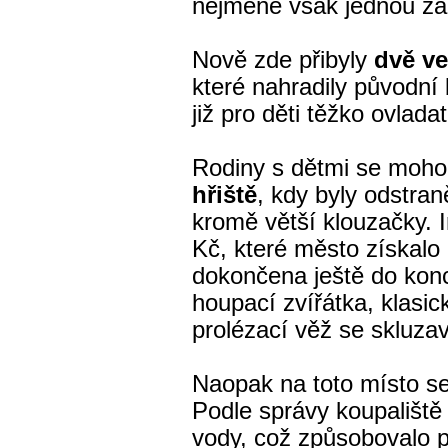
nejméně však jednou za
Nově zde přibyly
dvě v
které nahradily původní 
již pro děti těžko ovlada
Rodiny s dětmi se mohou
hřiště
, kdy byly odstra
kromě větší klouzačky. I
Kč, které město získalo
dokončena ještě do kon
houpací zvířátka, klasi
prolézací věž se skluza
Naopak na toto místo s
Podle správy koupaliště 
vody, což způsobovalo pr