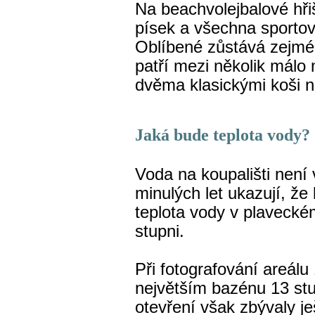
Na beachvolejbalové hři
písek a všechna sportovi
Oblíbené zůstává zejmén
patří mezi několik málo
dvěma klasickými koši 
Jaká bude teplota vody?
Voda na koupališti není 
minulých let ukazují, ž
teplota vody v plaveck
stupni.
Při fotografování areál
největším bazénu 13 st
otevření však zbývaly j