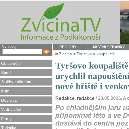
Vyhledej
REGIONY
MÍSTNÍ STRÁNKY
Zvičina
>
Turistika
>
koupaliště
Tyršovo koupaliště
Co se děje
Sport
urychlil napouštění
Služby občanům
nové hřiště i venk
Krimi
Redakce
,
redakce
/ 30.05.2026, A
Doprava
Po chladnějším jaru už
Vzdělávání
připomínat léto a ve 
Firmy
dostává do centra poz
Turistika