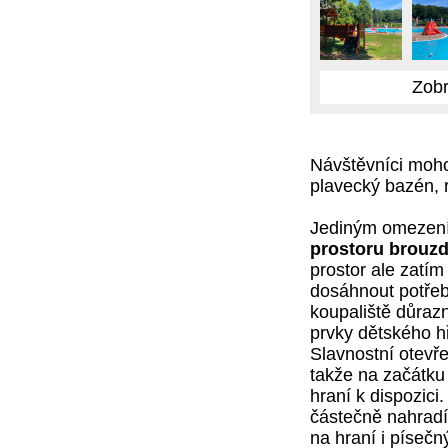
Zobr
Návštěvníci moho
plavecký bazén, 
Jediným omezení
prostoru brouzd
prostor ale zatí
dosáhnout potřeb
koupaliště důraz
prvky dětského hř
Slavnostní otevře
takže na začátku 
hraní k dispozic
částečně nahradí 
na hraní i písečn