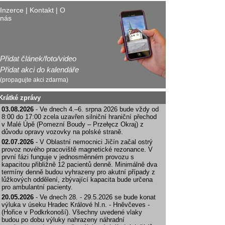
Inzerce
|
Kontakt
|
O
nás
Přidat článek/foto/video
Přidat akci do kalendáře
(propagujte akci zdarma)
Krátké zprávy
03.08.2026
- Ve dnech 4.–6. srpna 2026 bude vždy od
8:00 do 17:00 zcela uzavřen silniční hraniční přechod
v Malé Úpě (Pomezní Boudy – Przełęcz Okraj) z
důvodu opravy vozovky na polské straně.
02.07.2026
- V Oblastní nemocnici Jičín začal ostrý
provoz nového pracoviště magnetické rezonance. V
první fázi funguje v jednosměnném provozu s
kapacitou přibližně 12 pacientů denně. Minimálně dva
termíny denně budou vyhrazeny pro akutní případy z
lůžkových oddělení, zbývající kapacita bude určena
pro ambulantní pacienty.
20.05.2026
- Ve dnech 28. - 29.5.2026 se bude konat
výluka v úseku Hradec Králové hl.n. - Hněvčeves -
(Hořice v Podkrkonoší). Všechny uvedené vlaky
budou po dobu výluky nahrazeny náhradní