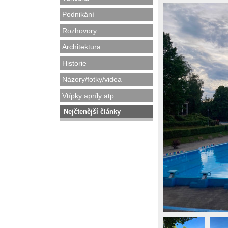
Podnikání
Rozhovory
Architektura
Historie
Názory/fotky/videa
Vtípky apríly atp.
Nejčtenější články