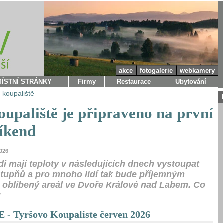
akce
fotogalerie
webkamery
MÍSTNÍ STRÁNKY
Firmy
Restaurace
Ubytování
>
koupaliště
oupaliště je připraveno na první
víkend
2026
i mají teploty v následujících dnech vystoupat
tupňů a pro mnoho lidí tak bude příjemným
 oblíbený areál ve Dvoře Králové nad Labem. Co
?
 Tyršovo Koupaliste červen 2026