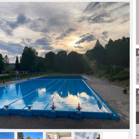
A
i
V
K