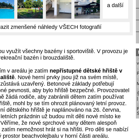
a další
azit zmenšené náhledy VŠECH fotografií
u využít všechny bazény i sportoviště. V provozu je
rekreační bazén i brouzdaliště.
2
v
1
m v areálu je zatím
nepřístupné dětské hřiště v
P
aliště
. Nové herní prvky jsou již na svém místě,
1
m zůstává uzavřený. Betonové základy potřebují
M
né pevnosti, aby bylo hřiště bezpečné. Provozovatel
1
Š
ně žádá rodiče, aby zabránili dětem zatím používat
iště, mohl by se tím ohrozit plánovaný letní provoz.
1
ní dětského hřiště je naplánováno na 26. června,
S
letních prázdnin už budou mít děti nové místo ke
i. Věříme, že nové sprchové vany dětem alespoň
zatím nemožnost hrát si na hřišti. Pro děti se nabízí
ý prostor beachvolejbalu v horní části areálu.