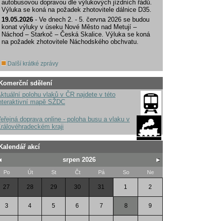
autobusovou dopravou dle výlukových jízdních řádů.
Výluka se koná na požadek zhotovitele dálnice D35.
19.05.2026
- Ve dnech 2. - 5. června 2026 se budou
konat výluky v úseku Nové Město nad Metují –
Náchod – Starkoč – Česká Skalice. Výluka se koná
na požadek zhotovitele Náchodského obchvatu.
Další krátké zprávy
Komerční sdělení
ktuální polohu vlaků v ČR najdete v této
nteraktivní mapě SŽDC
eřejná doprava online - poloha busu a vlaku v
rálovéhradeckém kraji
Kalendář akcí
srpen 2026
Po
Út
St
Čt
Pá
So
Ne
27
28
29
30
31
1
2
3
4
5
6
7
8
9