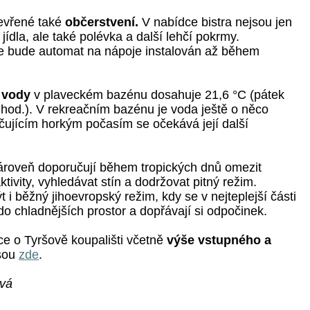
tevřené také
občerstvení.
V nabídce bistra nejsou jen
jídla, ale také polévka a další lehčí pokrmy.
e bude automat na nápoje instalován až během
a vody
v plaveckém bazénu dosahuje 21,6 °C (pátek
 hod.). V rekreačním bazénu je voda ještě o něco
ačujícím horkým počasím se očekává její další
roveň doporučují během tropických dnů omezit
ktivity, vyhledávat stín a dodržovat pitný režim.
t i běžný jihoevropský režim, kdy se v nejteplejší části
 do chladnějších prostor a dopřávají si odpočinek.
ce o Tyršově koupališti včetně
výše vstupného a
sou
zde
.
ová