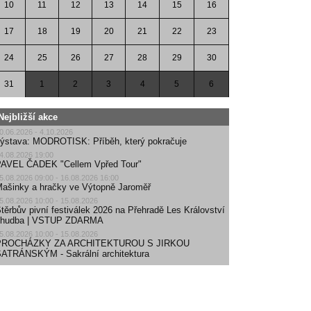
10
11
12
13
14
15
16
17
18
19
20
21
22
23
24
25
26
27
28
29
30
31
1
2
3
4
5
6
Nejbližší akce
0.06.2026 - 4.10.2026
ýstava: MODROTISK: Příběh, který pokračuje
4.08.2026 19:00
AVEL ČADEK "Cellem Vpřed Tour"
5.08.2026 09:00 - 16.08.2026 16:00
ašinky a hračky ve Výtopně Jaroměř
5.08.2026 10:00 - 15.08.2026
těrbův pivní festiválek 2026 na Přehradě Les Království
| hudba | VSTUP ZDARMA
5.08.2026 10:00 - 15.08.2026
PROCHÁZKY ZA ARCHITEKTUROU S JIRKOU
ATRÁNSKÝM - Sakrální architektura