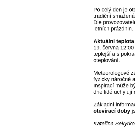
Po celý den je o
tradiční smažená 
Dle provozovatel
letních prázdnin.
Aktuální teplot
19. června 12:00
teplejší a s pokr
oteplování.
Meteorologové zá
fyzicky náročné a
Inspirací může bý
dne lidé uchylují
Základní informa
otevírací doby
j
Kateřina Sekyrk