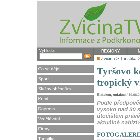
Vyhledej
REGIONY
Zvičina
>
Turistika
Tyršovo k
Co se děje
Sport
tropický 
Služby občanům
Redakce
,
redakce
/ 19.06.
Krimi
Podle předpověd
Doprava
vysoko nad 30 s
útočištěm právě
Vzdělávání
aktuálně nabízí
Firmy
FOTOGALERIE -
Turistika