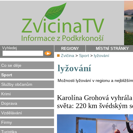
Vyhledej
REGIONY
MÍSTNÍ STRÁNKY
Zvičina
>
Sport
>
lyžování
Co se děje
lyžování
Sport
Možnosti lyžování v regionu a nejbližším
Služby občanům
Krimi
Karolína Grohová vyhrála
Doprava
světa: 220 km švédským 
Vzdělávání
Firmy
Turistika