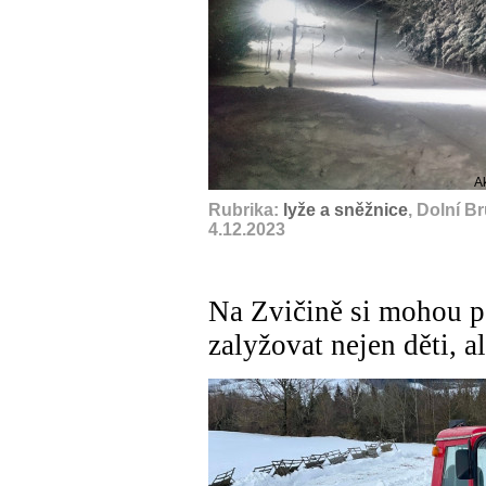
A
Rubrika:
lyže a sněžnice
, Dolní B
4.12.2023
Na Zvičině si mohou p
zalyžovat nejen děti, a