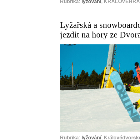
Rubrika:
lyžování
, KRÁLOVÉHRAD
Lyžařská a snowboardo
jezdit na hory ze Dvor
Rubrika:
lyžování
, Královédvorsko