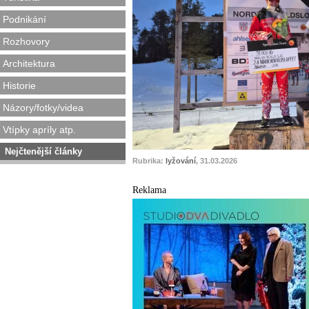
Podnikání
Rozhovory
Architektura
Historie
Názory/fotky/videa
Vtípky apríly atp.
Nejčtenější články
Rubrika:
lyžování
, 31.03.2026
Reklama