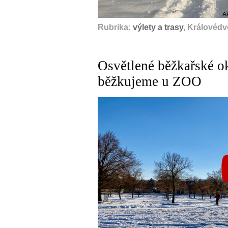
A
Rubrika:
výlety a trasy
, Královédv
Osvětlené běžkařské o
běžkujeme u ZOO