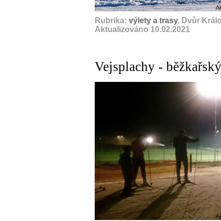
A
Rubrika:
výlety a trasy
, Dvůr Král
Aktualizováno 10.02.2021
Vejsplachy - běžkařsk
A