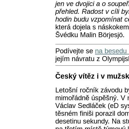
jen ve dvojici a o soup
přehled. Radost v cíli b
hodin budu vzpomínat ce
která dojela s náskokem
Švédku Malin Börjesjö.
Podívejte se
na besedu 
jejím návratu z Olympijs
Český vítěz i v mužsk
Letošní ročník závodu b
mimořádně úspěšný. V mu
Václav Sedláček (eD sy
těsném finiši porazil do
desetinu sekundy. Na st
na třetím místě týmový