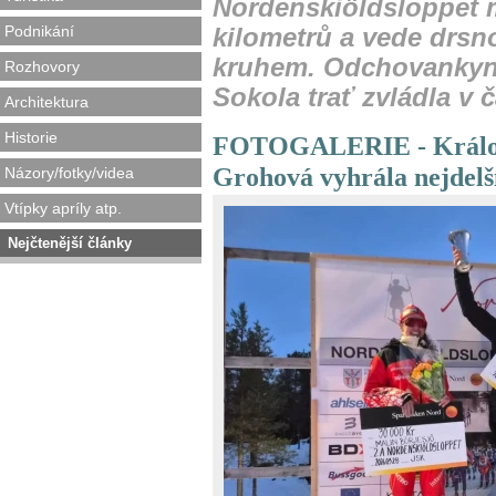
Nordenskiöldsloppet m
Podnikání
kilometrů a vede drsn
kruhem. Odchovankyn
Rozhovory
Sokola trať zvládla v 
Architektura
Historie
FOTOGALERIE - Králov
Grohová vyhrála nejdelš
Názory/fotky/videa
Vtípky apríly atp.
Nejčtenější články