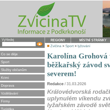
Vyhledej
REGIONY
MÍSTNÍ STRÁNKY
Zvičina
>
Sport
>
lyžování
Karolína Grohová v
Co se děje
Sport
běžkařský závod s
Služby občanům
severem!
Krimi
Redakce
/ 31.03.2026
Doprava
Královédvorská rodač
Vzdělávání
uplynulém víkendu zví
Firmy
lyžařském závodě svě
Turistika