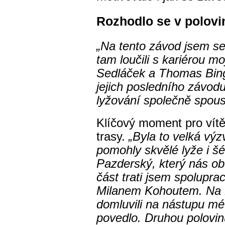
Rozhodlo se v polovin
„Na tento závod jsem se 
tam loučili s kariérou m
Sedláček a Thomas Bing
jejich posledního závodu
lyžování společně spoust
Klíčový moment pro vítěz
trasy.
„Byla to velká v
pomohly skvělé lyže i 
Pazderský, který nás ob
část trati jsem spolupr
Milanem Kohoutem. Na 1
domluvili na nástupu m
povedlo. Druhou polovin