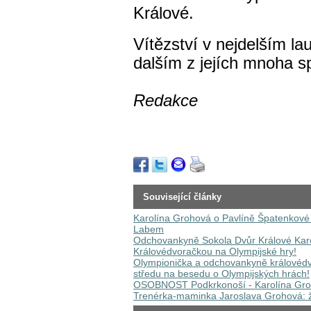
Králové.
Vítězství v nejdelším la
dalším z jejích mnoha s
Redakce
Související články
Karolína Grohová o Pavlíně Špatenkové 
Labem
Odchovankyně Sokola Dvůr Králové Karo
Královédvoračkou na Olympijské hry!
Olympionička a odchovankyně královédv
středu na besedu o Olympijských hrách!
OSOBNOST Podkrkonoší - Karolína Groh
Trenérka-maminka Jaroslava Grohová: žen