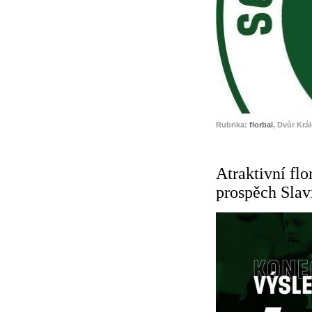
Rubrika:
florbal
, Dvůr Krá
Atraktivní fl
prospěch Slav