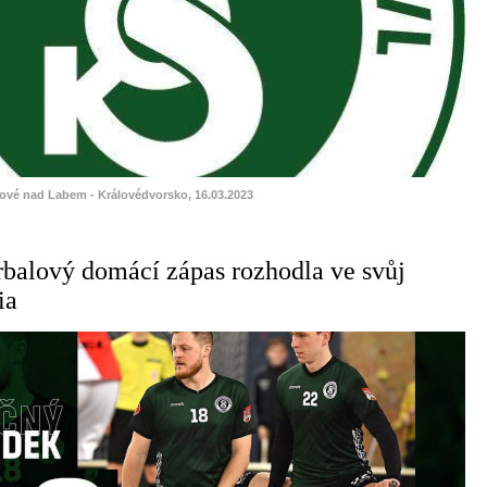
lové nad Labem - Královédvorsko, 16.03.2023
orbalový domácí zápas rozhodla ve svůj
ia