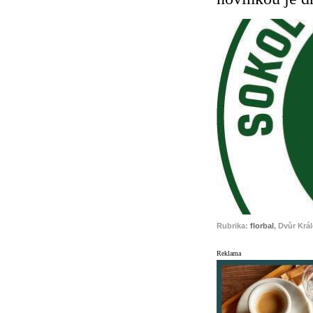
Rubrika:
florbal
, Dvůr Krá
Reklama