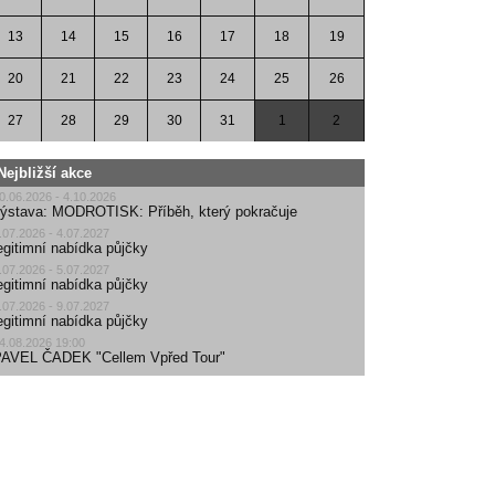
13
14
15
16
17
18
19
20
21
22
23
24
25
26
27
28
29
30
31
1
2
Nejbližší akce
0.06.2026 - 4.10.2026
ýstava: MODROTISK: Příběh, který pokračuje
.07.2026 - 4.07.2027
egitimní nabídka půjčky
.07.2026 - 5.07.2027
egitimní nabídka půjčky
.07.2026 - 9.07.2027
egitimní nabídka půjčky
4.08.2026 19:00
AVEL ČADEK "Cellem Vpřed Tour"