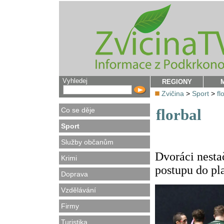
Vyhledej
REGIONY
Zvičina
>
Sport
>
fl
Co se děje
florbal
Sport
Služby občanům
Dvoráci nestač
Krimi
postupu do pl
Doprava
Vzdělávání
Firmy
Turistika