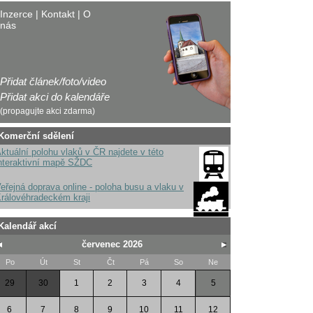
Inzerce
|
Kontakt
|
O
nás
Přidat článek/foto/video
Přidat akci do kalendáře
(propagujte akci zdarma)
Komerční sdělení
ktuální polohu vlaků v ČR najdete v této
nteraktivní mapě SŽDC
eřejná doprava online - poloha busu a vlaku v
rálovéhradeckém kraji
Kalendář akcí
červenec 2026
Po
Út
St
Čt
Pá
So
Ne
29
30
1
2
3
4
5
6
7
8
9
10
11
12