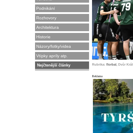
Podnikání
Rozhovory
Architektura
Historie
Názory/fotky/videa
Vtípky apríly atp.
Rubrika:
florbal
, Dvůr Krá
Nejčtenější články
Reklama