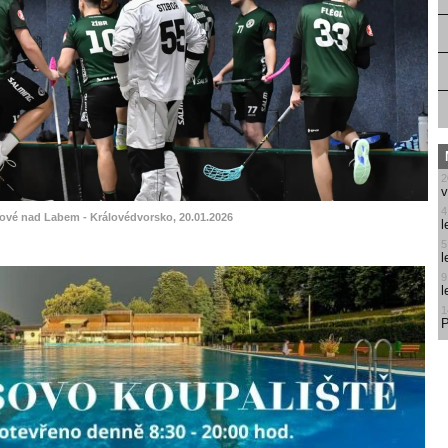
2
v
4
lové nad Labem - Královédvorsko, 20.01.2026
l
5
l
9
l
1
P