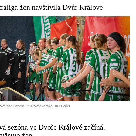
traliga žen navštívila Dvůr Králové
lové nad Labem - Královédvorsko, 10.11.2024
vá sezóna ve Dvoře Králové začíná,
ružstvo žen