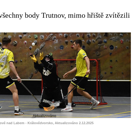
 všechny body Trutnov, mimo hřiště zvítězili
Aktualizováno
lové nad Labem - Královédvorsko, Aktualizováno 2.12.2025