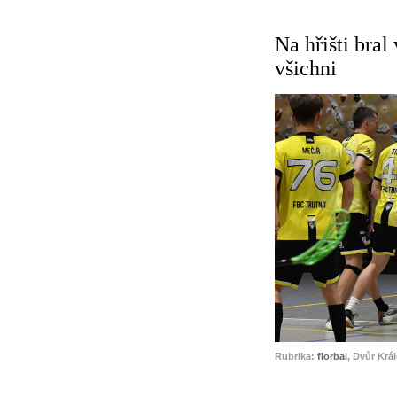
Na hřišti bral
všichni
Rubrika:
florbal
, Dvůr Krá