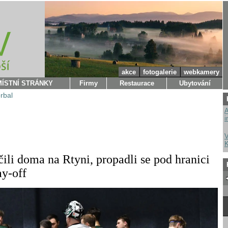
akce
fotogalerie
webkamery
MÍSTNÍ STRÁNKY
Firmy
Restaurace
Ubytování
orbal
A
i
V
K
ili doma na Rtyni, propadli se pod hranici
ay-off