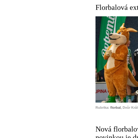
Florbalová ex
Rubrika:
florbal
, Dvůr Krá
Nová florbalo
novinkou je d