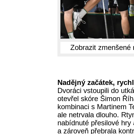
Zobrazit zmenšené 
Nadějný začátek, ryc
Dvoráci vstoupili do utk
otevřel skóre Šimon Říh
kombinaci s Martin­em 
ale netrvala dlouho. Rty
nabídnuté přesilové hry
a zároveň přebrala kontr