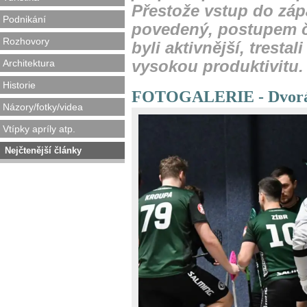
Přestože vstup do zá
Podnikání
povedený, postupem ča
Rozhovory
byli aktivnější, trestal
Architektura
vysokou produktivitu.
Historie
FOTOGALERIE - Dvoráci
Názory/fotky/videa
Vtípky apríly atp.
Nejčtenější články