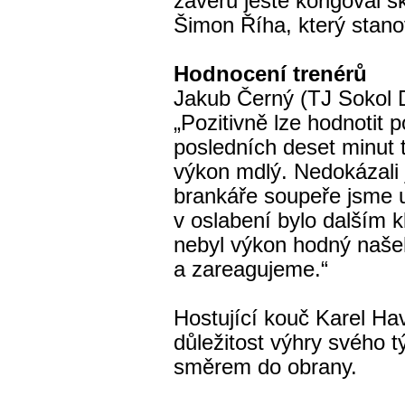
závěru ještě korigoval 
Šimon Říha, který stano
Hodnocení trenérů
Jakub Černý (TJ Sokol D
„Pozitivně lze hodnotit 
posledních deset minut tř
výkon mdlý. Nedokázali
brankáře soupeře jsme u
v oslabení bylo dalším 
nebyl výkon hodný naše
a zareagujeme.“
Hostující kouč Karel Ha
důležitost výhry svého 
směrem do obrany.