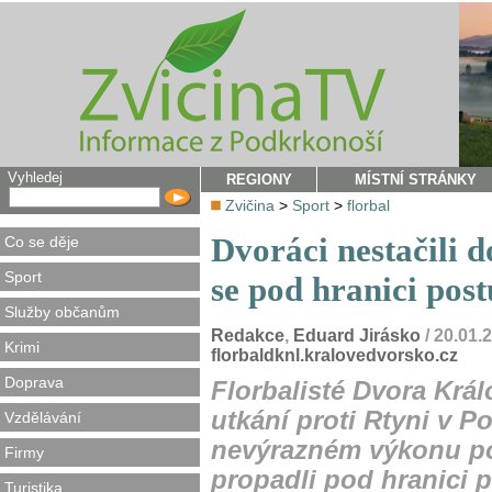
Vyhledej
REGIONY
MÍSTNÍ STRÁNKY
Zvičina
>
Sport
>
florbal
Dvoráci nestačili 
Co se děje
Sport
se pod hranici post
Služby občanům
Redakce
,
Eduard Jirásko
/ 20.01.
Krimi
florbaldknl.kralovedvorsko.cz
Doprava
Florbalisté Dvora Krá
utkání proti Rtyni v P
Vzdělávání
nevýrazném výkonu pod
Firmy
propadli pod hranici p
Turistika