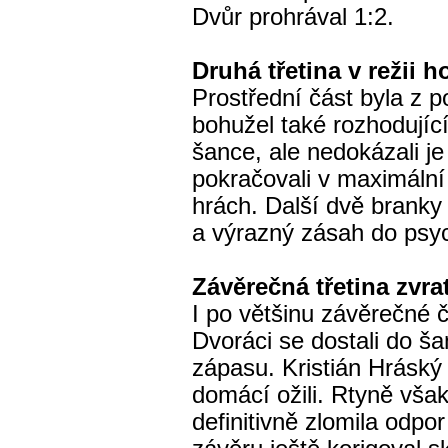
Dvůr prohrával 1:2.
Druhá třetina v režii h
Prostřední část byla z 
bohužel také rozhodující.
šance, ale nedokázali j
pokračovali v maximální 
hrách. Další dvě brank
a výrazný zásah do psy
Závěrečná třetina zvra
I po většinu závěrečné č
Dvoráci se dostali do š
zápasu. Kristián Hráský 
domácí ožili. Rtyně vša
definitivně zlomila odp