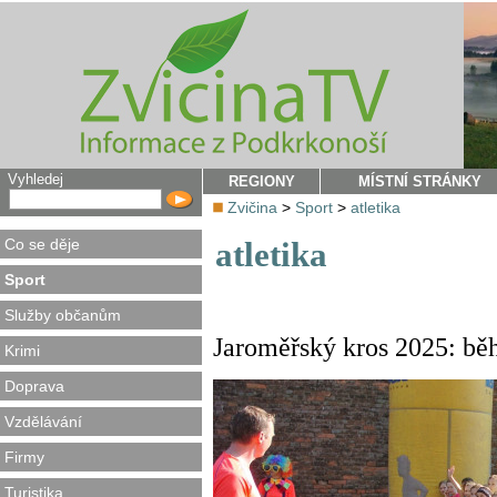
Vyhledej
REGIONY
MÍSTNÍ STRÁNKY
Zvičina
>
Sport
>
atletika
Co se děje
atletika
Sport
Služby občanům
Jaroměřský kros 2025: bě
Krimi
Doprava
Vzdělávání
Firmy
Turistika