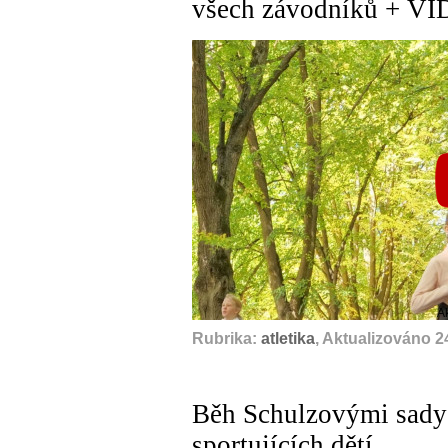
všech závodníků + V
A
Rubrika:
atletika
, Aktualizováno 2
Běh Schulzovými sady 
sportujících dětí