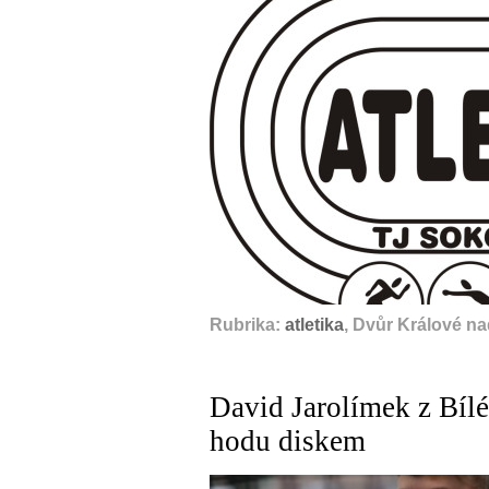
Rubrika:
atletika
, Dvůr Králové n
David Jarolímek z Bíl
hodu diskem