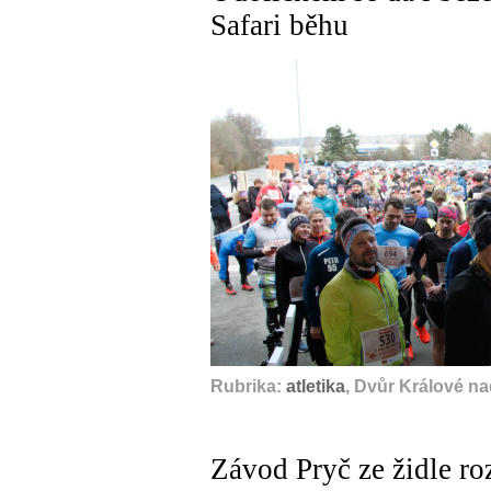
Safari běhu
Rubrika:
atletika
, Dvůr Králové n
Závod Pryč ze židle r