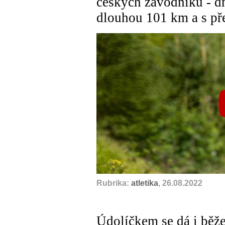
českých závodníků - dn
dlouhou 101 km a s p
Rubrika:
atletika
, 26.08.2022
Údolíčkem se dá i běže