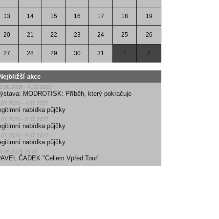
13
14
15
16
17
18
19
20
21
22
23
24
25
26
27
28
29
30
31
1
2
Nejbližší akce
0.06.2026 - 4.10.2026
ýstava: MODROTISK: Příběh, který pokračuje
.07.2026 - 4.07.2027
egitimní nabídka půjčky
.07.2026 - 5.07.2027
egitimní nabídka půjčky
.07.2026 - 9.07.2027
egitimní nabídka půjčky
4.08.2026 19:00
AVEL ČADEK "Cellem Vpřed Tour"