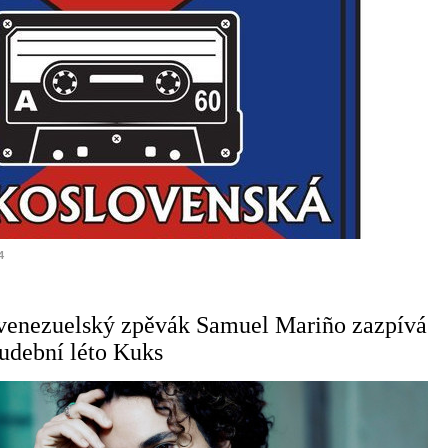
4
venezuelský zpěvák Samuel Mariño zazpívá
Hudební léto Kuks