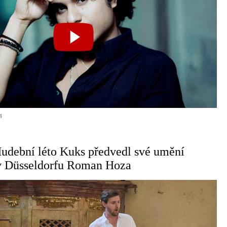
4
Hudební léto Kuks předvedl své umění
 v Düsseldorfu Roman Hoza