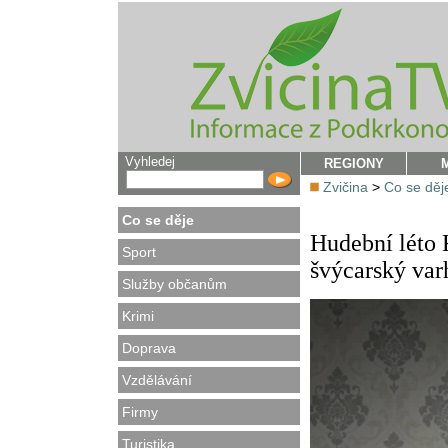
Vyhledej
REGIONY
Zvičina
>
Co se děj
Co se děje
Hudební léto 
Sport
švýcarský var
Služby občanům
Krimi
Doprava
Vzdělávání
Firmy
Turistika