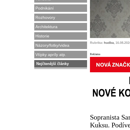
Podnikání
Rozhovory
Architektura
Historie
Rubrika:
hudba
, 16.08.202
Názory/fotky/videa
Vtípky apríly atp.
Reklama
Nejčtenější články
Sopranista Sa
Kuksu. Podíve