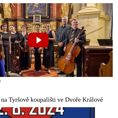
4
a Tyršově koupališti ve Dvoře Králové