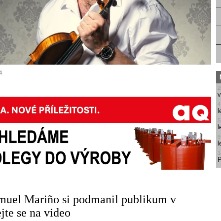
4
2
v
4
l
5
l
9
l
1
P
muel Mariño si podmanil publikum v
jte se na video