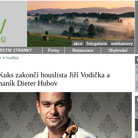
akce
fotogalerie
webkamery
MÍSTNÍ STRÁNKY
Firmy
Restaurace
Ubytování
e
>
hudba
A
i
Kuks zakončí houslista Jiří Vodička a
haník Dieter Hubov
V
K