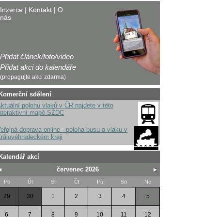
Inzerce
|
Kontakt
|
O
nás
Přidat článek/foto/video
Přidat akci do kalendáře
(propagujte akci zdarma)
Komerční sdělení
ktuální polohu vlaků v ČR najdete v této
nteraktivní mapě SŽDC
eřejná doprava online - poloha busu a vlaku v
rálovéhradeckém kraji
Kalendář akcí
červenec 2026
Po
Út
St
Čt
Pá
So
Ne
29
30
1
2
3
4
5
6
7
8
9
10
11
12