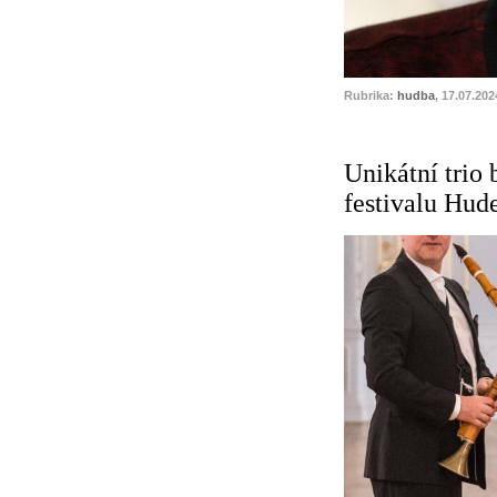
Rubrika:
hudba
, 17.07.202
Unikátní trio
festivalu Hud