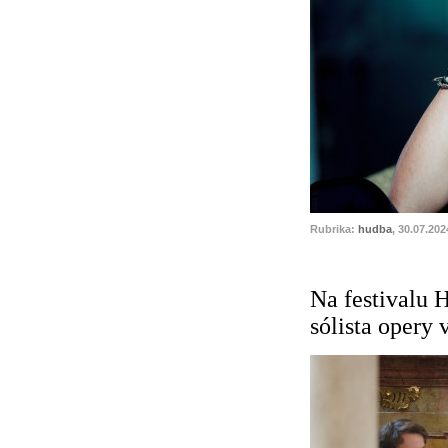
Rubrika:
hudba
, 30.07.202
Na festivalu 
sólista opery