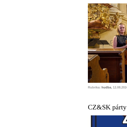
Rubrika:
hudba
, 12.08.202
CZ&SK párty n