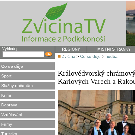
Vyhledej
REGIONY
MÍSTNÍ STRÁNKY
Zvičina
>
Co se děje
>
hudba
Co se děje
Královédvorský chrámový 
Sport
Karlových Varech a Rako
Služby občanům
Krimi
Doprava
Vzdělávání
Firmy
Turistika