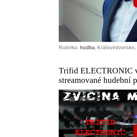
A
Rubrika:
hudba
, Královédvorsko,
Trifid ELECTRONIC vo
streamované hudební p