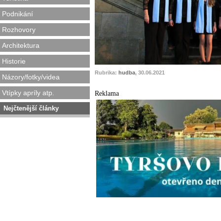
Podnikání
Rozhovory
Architektura
Historie
Rubrika:
hudba
, 30.06.2021
Názory/fotky/videa
Vtípky apríly atp.
Reklama
Nejčtenější články