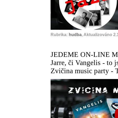
A
Rubrika:
hudba
, Aktualizováno 2.
JEDEME ON-LINE Mike
Jarre, či Vangelis - to
Zvičina music party - T