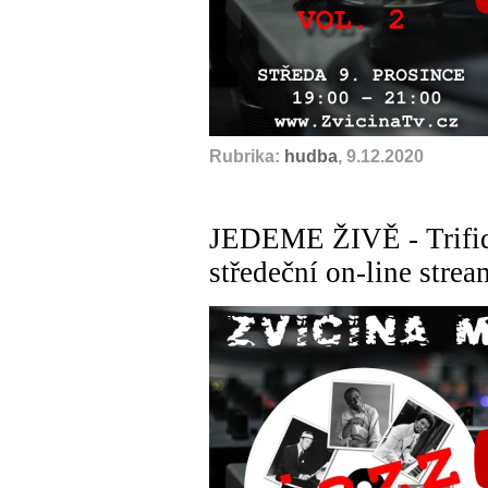
Rubrika:
hudba
, 9.12.2020
JEDEME ŽIVĚ - Trifid 
středeční on-line stre