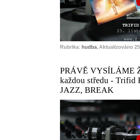
A
Rubrika:
hudba
, Aktualizováno 25
PRÁVĚ VYSÍLÁME ŽIV
každou středu - Tri
JAZZ, BREAK