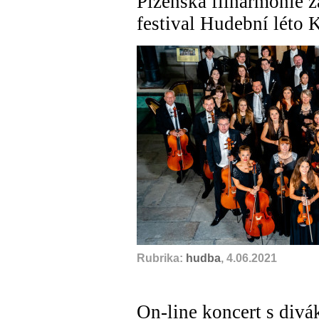
Plzeňská filharmonie z
festival Hudební léto
Rubrika:
hudba
, 4.06.2021
On-line koncert s divá