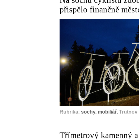
přispělo finančně měst
Rubrika:
sochy, mobiliář
, Trutnov
Třímetrový kamenný an