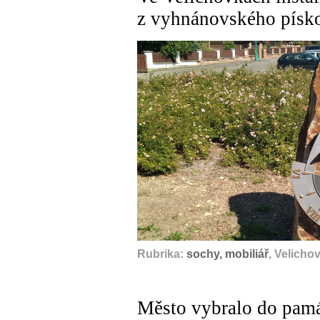
z vyhnánovského písk
Rubrika:
sochy, mobiliář
, Velicho
Město vybralo do pamá