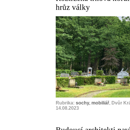
hrůz války
Rubrika:
sochy, mobiliář
, Dvůr Kr
14.08.2023
Budoucí architekti navh