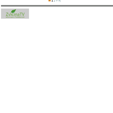
1
2
>
>|