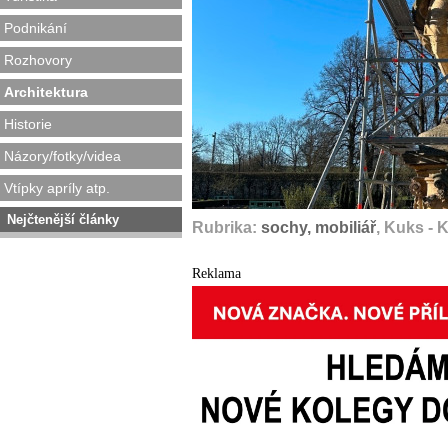
Podnikání
Rozhovory
Architektura
Historie
Názory/fotky/videa
Vtípky apríly atp.
Nejčtenější články
Rubrika:
sochy, mobiliář
, Kuks - 
Reklama