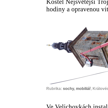
Kostel Nejsvětější Troj
hodiny a opravenou vi
Rubrika:
sochy, mobiliář
, Králové
Ve Velichovkách instal