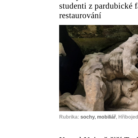
studenti z pardubické 
restaurování
Rubrika:
sochy, mobiliář
, Hřiboje