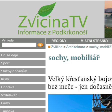
Vyhledej
REGIONY
MÍSTNÍ STRÁNKY
Zvičina
>
Architektura
>
sochy, mobiliá
Co se děje
sochy, mobiliář
Sport
Služby občanům
Velký křesťanský bojo
Krimi
bez meče - jen dočasně
Doprava
Vzdělávání
Firmy
Turistika