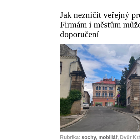
Jak nezničit veřejný 
Firmám i městům může
doporučení
Rubrika:
sochy, mobiliář
, Dvůr Kr