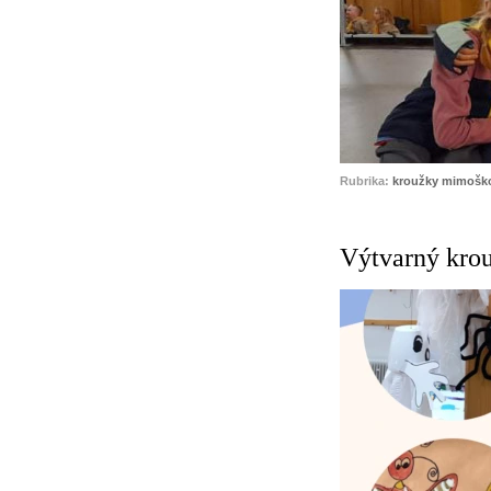
Rubrika:
kroužky mimoško
Výtvarný kro