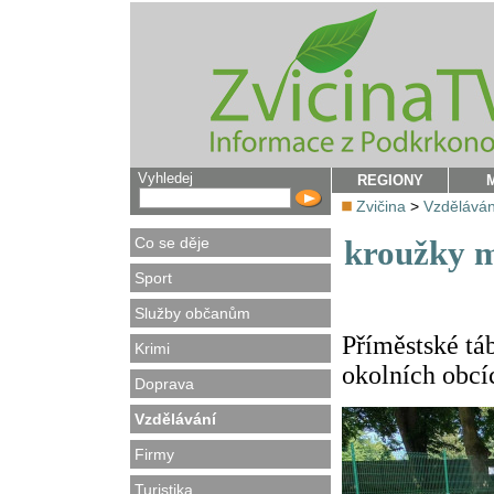
Vyhledej
REGIONY
Zvičina
>
Vzděláván
Co se děje
kroužky 
Sport
Služby občanům
Příměstské tá
Krimi
okolních obcíc
Doprava
Vzdělávání
Firmy
Turistika