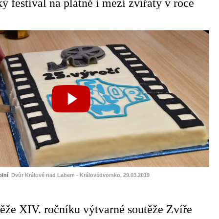
 festival na plátně i mezi zvířaty v roce
lní
, Dvůr Králové nad Labem - Královédvorsko, 29.03.2019
ěže XIV. ročníku výtvarné soutěže Zvíře