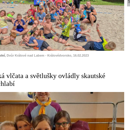
S
lní
, Dvůr Králové nad Labem - Královédvorsko, 16.02.2023
á vlčata a světlušky ovládly skautské
hlabí