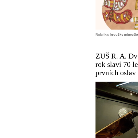
Rubrika:
kroužky mimoško
ZUŠ R. A. Dv
rok slaví 70 l
prvních oslav