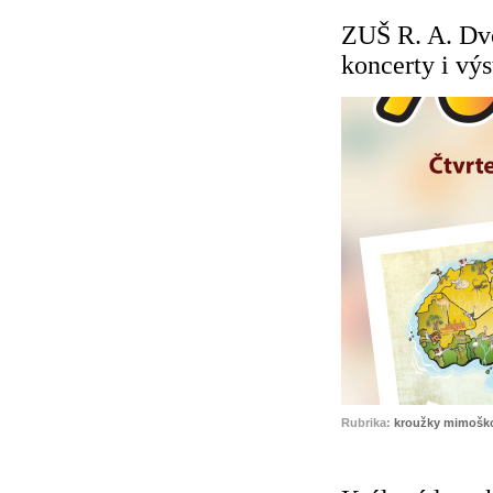
ZUŠ R. A. Dvo
koncerty i vý
Rubrika:
kroužky mimoško