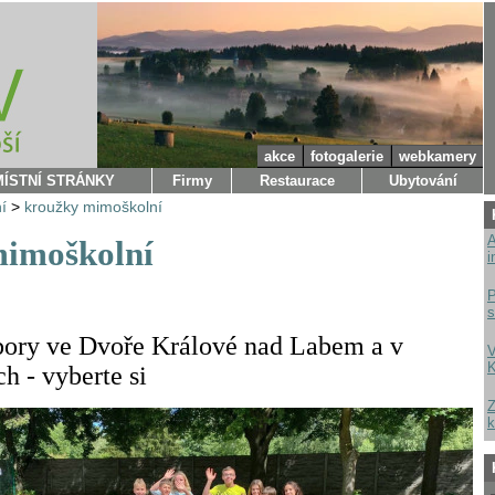
akce
fotogalerie
webkamery
MÍSTNÍ STRÁNKY
Firmy
Restaurace
Ubytování
í
>
kroužky mimoškolní
A
mimoškolní
i
P
s
bory ve Dvoře Králové nad Labem a v
V
K
h - vyberte si
Z
k