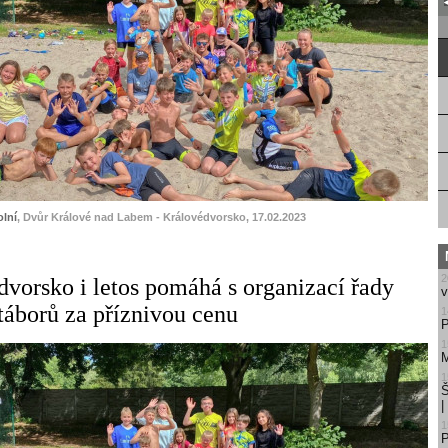
lní
, Dvůr Králové nad Labem - Královédvorsko, 17.02.2023
2
orsko i letos pomáhá s organizací řady
v
táborů za příznivou cenu
1
P
1
M
1
Š
1