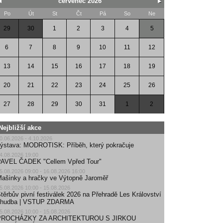
červenec 2026
Po
Út
St
Čt
Pá
So
Ne
29
30
1
2
3
4
5
6
7
8
9
10
11
12
13
14
15
16
17
18
19
20
21
22
23
24
25
26
27
28
29
30
31
1
2
Nejbližší akce
0.06.2026 - 4.10.2026
ýstava: MODROTISK: Příběh, který pokračuje
4.08.2026 19:00
AVEL ČADEK "Cellem Vpřed Tour"
5.08.2026 09:00 - 16.08.2026 16:00
ašinky a hračky ve Výtopně Jaroměř
5.08.2026 10:00 - 15.08.2026
těrbův pivní festiválek 2026 na Přehradě Les Království
| hudba | VSTUP ZDARMA
5.08.2026 10:00 - 15.08.2026
PROCHÁZKY ZA ARCHITEKTUROU S JIRKOU