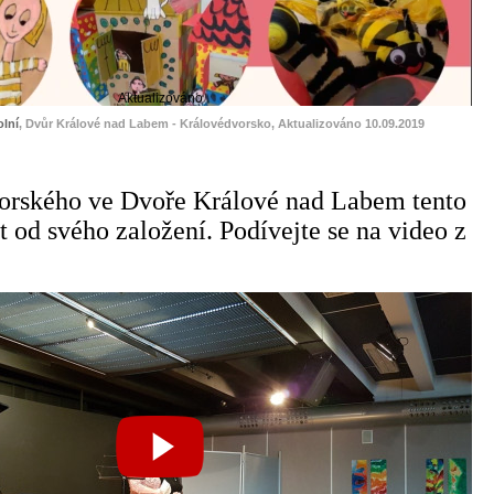
Aktualizováno
lní
, Dvůr Králové nad Labem - Královédvorsko, Aktualizováno 10.09.2019
orského ve Dvoře Králové nad Labem tento
et od svého založení. Podívejte se na video z