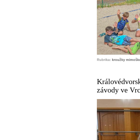
Rubrika:
kroužky mimoško
Královédvorsk
závody ve Vrc