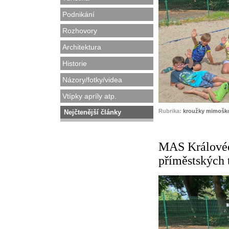
Podnikání
Rozhovory
Architektura
Historie
Názory/fotky/videa
Vtípky apríly atp.
Rubrika:
kroužky mimoško
Nejčtenější články
MAS Královédv
příměstských 