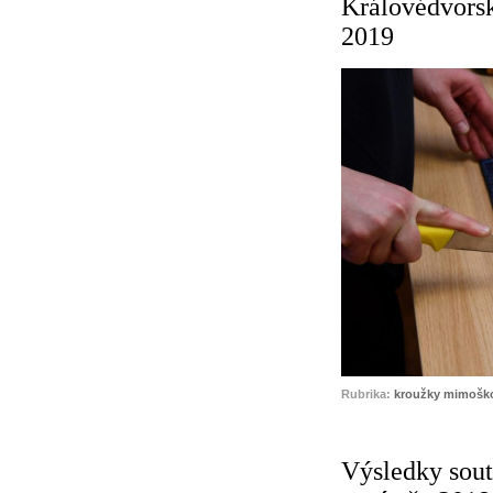
Královédvorský
2019
Rubrika:
kroužky mimoško
Výsledky sout