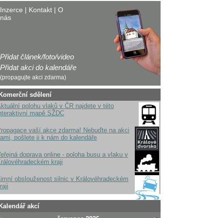
Inzerce
|
Kontakt
|
O
nás
Přidat článek/foto/video
Přidat akci do kalendáře
(propagujte akci zdarma)
Komerční sdělení
ktuální polohu vlaků v ČR najdete v této
nteraktivní mapě SŽDC
ropagace vaší akce zdarma! Nebuďte na akci
ami, pošlete ji k nám do kalendáře
eřejná doprava online - poloha busu a vlaku v
rálovéhradeckém kraji
imní obslouženost silnic v Královéhradeckém
raji
Kalendář akcí