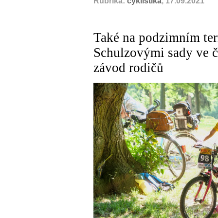
Rubrika:
cyklistika
, 17.09.2021
Také na podzimním te
Schulzovými sady ve čt
závod rodičů