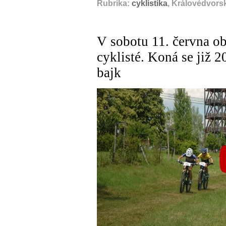
Rubrika:
cyklistika
, Královédvors
V sobotu 11. června ob
cyklisté. Koná se již 
bajk