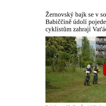
Žernovský bajk se v so
Babiččině údolí pojed
cyklistům zahrají Vaťá