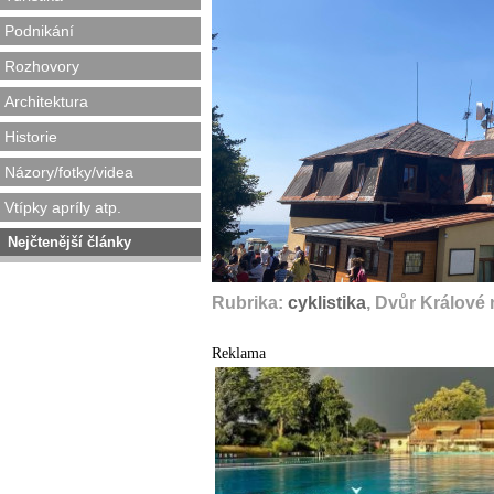
Podnikání
Rozhovory
Architektura
Historie
Názory/fotky/videa
Vtípky apríly atp.
Nejčtenější články
Rubrika:
cyklistika
, Dvůr Králové
Reklama