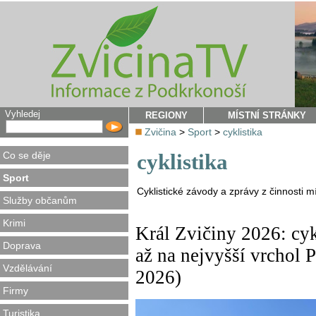
Vyhledej
REGIONY
MÍSTNÍ STRÁNKY
Zvičina
>
Sport
>
cyklistika
Co se děje
cyklistika
Sport
Cyklistické závody a zprávy z činnosti mí
Služby občanům
Krimi
Král Zvičiny 2026: cyk
Doprava
až na nejvyšší vrchol 
Vzdělávání
2026)
Firmy
Turistika