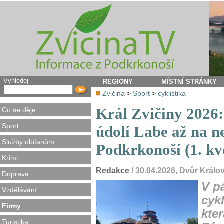
Vyhledej
REGIONY
MÍSTNÍ STRÁNKY
Zvičina
>
Sport
>
cyklistika
Král Zvičiny 2026:
Co se děje
Sport
údolí Labe až na ne
Služby občanům
Podkrkonoší (1. kv
Krimi
Redakce
/ 30.04.2026, Dvůr Král
Doprava
V p
Vzdělávání
cykl
Firmy
kter
Turistika