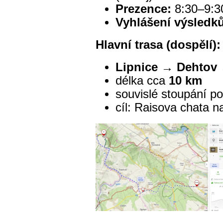
Prezence:
8:30–9:30
Vyhlášení výsledků
Hlavní trasa (dospělí):
Lipnice → Dehtov 
délka cca
10 km
souvislé stoupání po
cíl: Raisova chata n