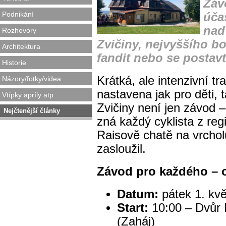
Záv
Podnikání
úča
nad
Rozhovory
Zvičiny, nejvyššího b
Architektura
fandit nebo se postavt
Historie
Krátká, ale intenzivní t
Názory/fotky/videa
nastavena jak pro děti, 
Vtípky apríly atp.
Zvičiny není jen závod –
Nejčtenější články
zná každý cyklista z reg
Raisově chatě na vrcholu Z
zasloužil.
Závod pro každého – o
Datum:
pátek 1. kv
Start:
10:00 – Dvůr 
(Zaháj)