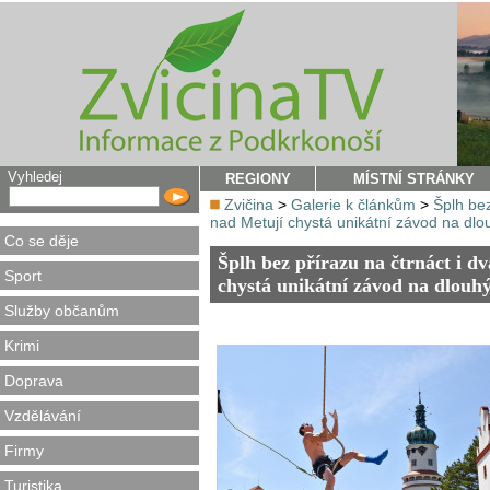
Vyhledej
REGIONY
MÍSTNÍ STRÁNKY
Zvičina
>
Galerie k článkům
>
Šplh bez
nad Metují chystá unikátní závod na dl
Co se děje
Šplh bez přírazu na čtrnáct i d
Sport
chystá unikátní závod na dlouh
Služby občanům
Krimi
Doprava
Vzdělávání
Firmy
Turistika