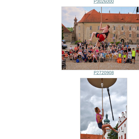
P3026000
P2720908