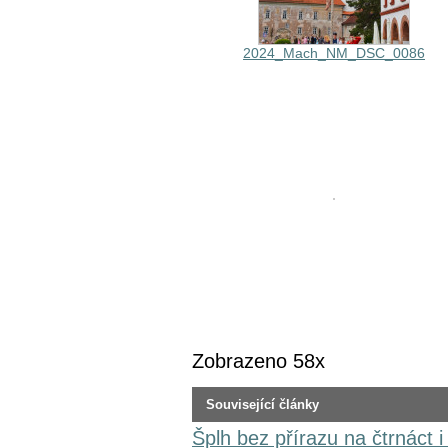
2024_Mach_NM_DSC_0086
Zobrazeno 58x
Související články
Šplh bez přírazu na čtrnáct