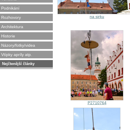
Podnikání
na sirku
Rozhovory
Architektura
Historie
Názory/fotky/videa
Vtípky apríly atp.
Nejčtenější články
P2710764