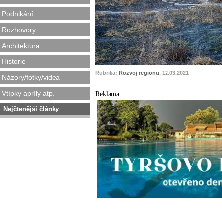
Podnikání
Rozhovory
Architektura
Historie
Rubrika:
Rozvoj regionu
, 12.03.2021
Názory/fotky/videa
Vtípky apríly atp.
Reklama
Nejčtenější články