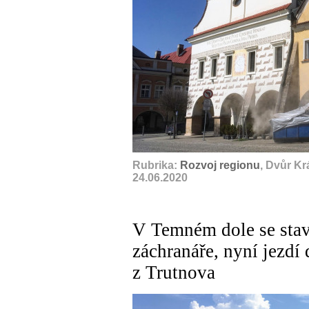
Rubrika:
Rozvoj regionu
, Dvůr K
24.06.2020
V Temném dole se stav
záchranáře, nyní jezd
z Trutnova