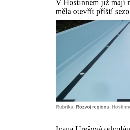
V Hostinném již mají 
měla otevřít příští sez
Rubrika:
Rozvoj regionu
, Hostinn
Ivana Urešová odvolána