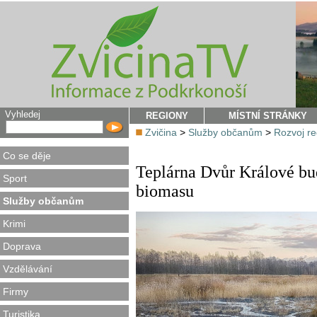
Vyhledej
REGIONY
MÍSTNÍ STRÁNKY
Zvičina
>
Služby občanům
>
Rozvoj r
Co se děje
Teplárna Dvůr Králové bud
Sport
biomasu
Služby občanům
Krimi
Doprava
Vzdělávání
Firmy
Turistika