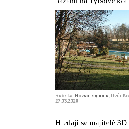
bazénu na Tyršově koup
Rubrika:
Rozvoj regionu
, Dvůr K
27.03.2020
Hledají se majitelé 3D