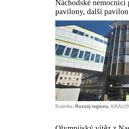
Náchodské nemocnici 
pavilony, další pavilon
Rubrika:
Rozvoj regionu
, KRÁLO
Olympijský vítěz z Na