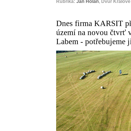
Rubrika:
Jan Holan
, Dvůr Králov
Dnes firma KARSIT pře
území na novou čtvrť 
Labem - potřebujeme j