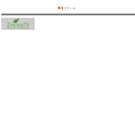
1
2
3
>
>|