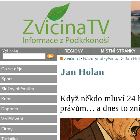
Vyhledej
REGIONY
MÍSTNÍ STRÁNKY
Zvičina
>
Názory/fotky/videa
>
Jan Ho
Co se děje
Jan Holan
Sport
Služby občanům
Když někdo mluví 24 
Krimi
právům… a dnes to zní
Doprava
Vzdělávání
Firmy
Turistika