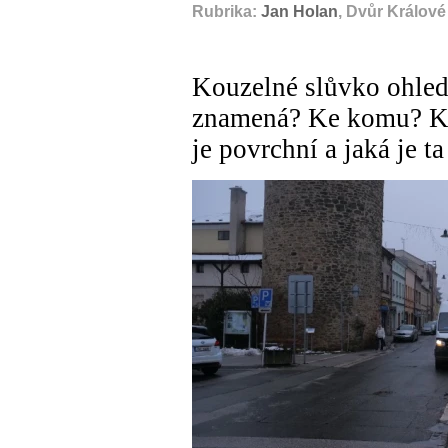
Rubrika:
Jan Holan
, Dvůr Králov
Kouzelné slůvko ohled
znamená? Ke komu? K 
je povrchní a jaká je t