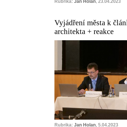
Rubrika:
Jan Holan
, 23.04.2023
Vyjádření města k člán
architekta + reakce
Rubrika:
Jan Holan
, 5.04.2023