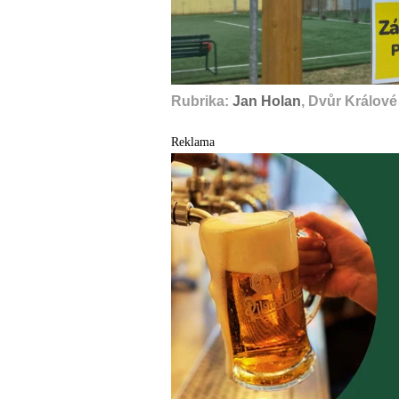
Rubrika:
Jan Holan
, Dvůr Králov
Reklama