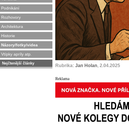
Podnikání
Rozhovory
Architektura
Historie
Názory/fotky/videa
Vtípky apríly atp.
Nejčtenější články
Rubrika:
Jan Holan
, 2.04.2025
Reklama