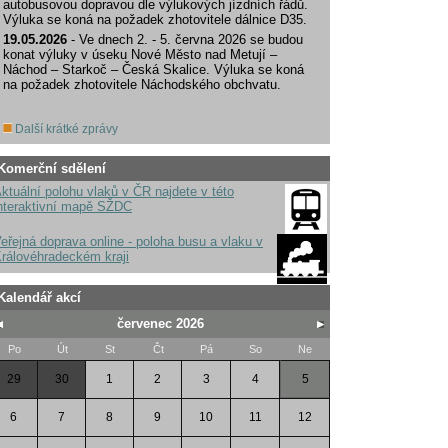
autobusovou dopravou dle výlukových jízdních řádů.
Výluka se koná na požadek zhotovitele dálnice D35.
19.05.2026
- Ve dnech 2. - 5. června 2026 se budou
konat výluky v úseku Nové Město nad Metují –
Náchod – Starkoč – Česká Skalice. Výluka se koná
na požadek zhotovitele Náchodského obchvatu.
Další krátké zprávy
Komerční sdělení
ktuální polohu vlaků v ČR najdete v této
nteraktivní mapě SŽDC
eřejná doprava online - poloha busu a vlaku v
rálovéhradeckém kraji
Kalendář akcí
červenec 2026
Po
Út
St
Čt
Pá
So
Ne
29
30
1
2
3
4
5
6
7
8
9
10
11
12