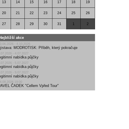
13
14
15
16
17
18
19
20
21
22
23
24
25
26
27
28
29
30
31
1
2
Nejbližší akce
0.06.2026 - 4.10.2026
ýstava: MODROTISK: Příběh, který pokračuje
.07.2026 - 4.07.2027
egitimní nabídka půjčky
.07.2026 - 5.07.2027
egitimní nabídka půjčky
.07.2026 - 9.07.2027
egitimní nabídka půjčky
4.08.2026 19:00
AVEL ČADEK "Cellem Vpřed Tour"