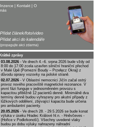
Inzerce
|
Kontakt
|
O
nás
Přidat článek/foto/video
Přidat akci do kalendáře
(propagujte akci zdarma)
Krátké zprávy
03.08.2026
- Ve dnech 4.–6. srpna 2026 bude vždy od
8:00 do 17:00 zcela uzavřen silniční hraniční přechod
v Malé Úpě (Pomezní Boudy – Przełęcz Okraj) z
důvodu opravy vozovky na polské straně.
02.07.2026
- V Oblastní nemocnici Jičín začal ostrý
provoz nového pracoviště magnetické rezonance. V
první fázi funguje v jednosměnném provozu s
kapacitou přibližně 12 pacientů denně. Minimálně dva
termíny denně budou vyhrazeny pro akutní případy z
lůžkových oddělení, zbývající kapacita bude určena
pro ambulantní pacienty.
20.05.2026
- Ve dnech 28. - 29.5.2026 se bude konat
výluka v úseku Hradec Králové hl.n. - Hněvčeves -
(Hořice v Podkrkonoší). Všechny uvedené vlaky
budou po dobu výluky nahrazeny náhradní