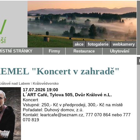
akce
fotogalerie
webkamery
MÍSTNÍ STRÁNKY
Firmy
Restaurace
Ubytování
MEL "Koncert v zahradě"
Králové nad Labem
\
Královédvorsko
17.07.2026 19:00
L´ART Café, Tylova 505, Dvůr Králové n.L.
Koncert
Vstupné: 250,- Kč v předprodeji, 300,- Kč na místě
Pořadatel: Duhový domov, z.ú.
Kontakt: leartcafe@seznam.cz, 777 070 864 nebo 777
070 819