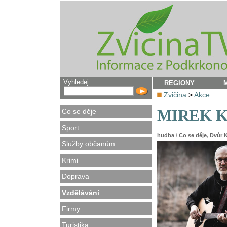
Vyhledej
REGIONY
Zvičina
>
Akce
MIREK KE
Co se děje
Sport
hudba
\
Co se děje
,
Dvůr 
Služby občanům
Krimi
Doprava
Vzdělávání
Firmy
Turistika