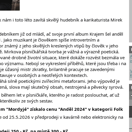
 k nám i toto léto zavítá skvělý hudebník a karikaturista Mirek
debníkem již od mládí, ač svoje první album Krajem šel anděl
1. Jako muzikant je člověkem spíše introvertním a
 známý z jeho skvělých kreslených vtipů by člověk v jeho
ě. Mirkova písničkářská tvorba je vážná a výrazně poetická.
A
ané drobné životní situace, které dokáže rozvést bezmála ve
i
ho významu. Nebojí se vykreslení příběhů, které jsou třeba i na
je úžasný mistr zkratky, brilantně pracuje se zavedenými
V
stavuje v osobitých a neotřelých kontextech.
K
há silně poetickými zvířecími metaforami. Jeho výpověď je
zená, slova mají skutečný obsah, nestrojená a pěvecky syrová.
během let v písničkáře, kterého je radost poslouchat, ať už
kterékoliv ze svých sestav.
um "Mordyjé" získalo cenu "Anděl 2024" v kategorii Folk
 od 25.5.2026 v předprodeji v kavárně nebo elektronicky na
eji 250,- Kč, na místě 300,- Kč