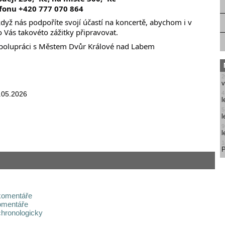
fonu +420 777 070 864
yž nás podpoříte svojí účastí na koncertě, abychom i v
Vás takovéto zážitky připravovat.
polupráci s Městem Dvůr Králové nad Labem
2
v
.05.2026
4
l
5
l
9
l
1
P
komentáře
omentáře
chronologicky