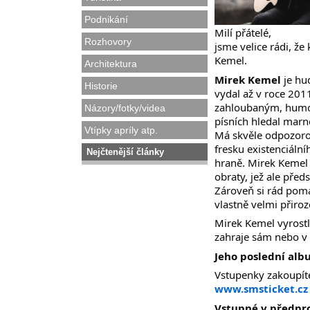
Podnikání
Milí přátelé,
Rozhovory
jsme velice rádi, že
Kemel.
Architektura
Mirek Kemel
je hu
Historie
vydal až v roce 201
zahloubaným, humor
Názory/fotky/videa
písních hledal marn
Vtípky apríly atp.
Má skvěle odpozorov
fresku existenciální
Nejčtenější články
hraně. Mirek Kemel 
obraty, jež ale před
Zároveň si rád pomá
vlastně velmi přiro
Mirek Kemel vyrostl 
zahraje sám nebo v 
Jeho poslední alb
Vstupenky zakoupíte
www.smsticket.cz
Vstupné v předprod