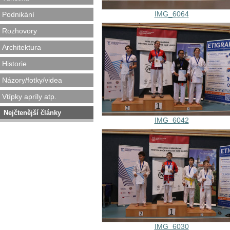
IMG_6064
Podnikání
Rozhovory
Architektura
Historie
Názory/fotky/videa
Vtípky apríly atp.
Nejčtenější články
IMG_6042
IMG_6030