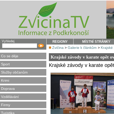
Vyhledej
REGIONY
MÍSTNÍ STRÁNKY
Zvičina
>
Galerie k článkům
>
Krajské 
Co se děje
Krajské závody v karate opět o
Sport
Krajské závody v karate opět
Služby občanům
Krimi
Doprava
Vzdělávání
Firmy
Turistika