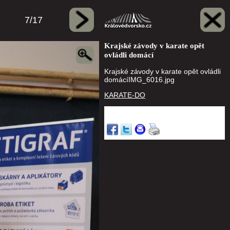
7/17
Krajské závody v karate opět
ovládli domácí
Krajské závody v karate opět ovládli
domácíIMG_6016.jpg
KARATE-DO