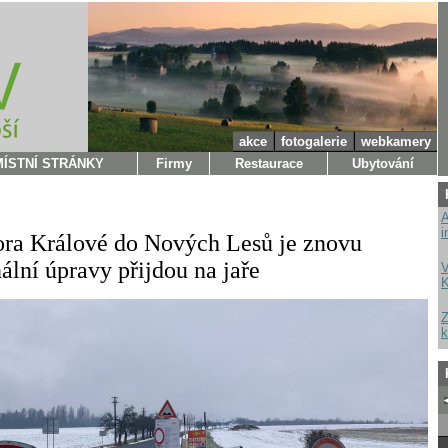
akce
fotogalerie
webkamery
MÍSTNÍ STRÁNKY
Firmy
Restaurace
Ubytování
A
i
ora Králové do Nových Lesů je znovu
ální úpravy přijdou na jaře
V
K
Z
k