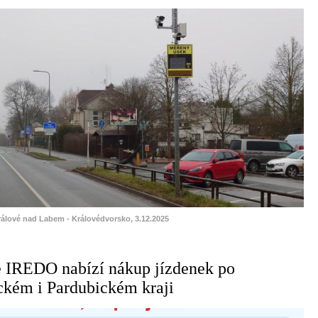
rálové nad Labem - Královédvorsko, 3.12.2025
e IREDO nabízí nákup jízdenek po
ckém i Pardubickém kraji