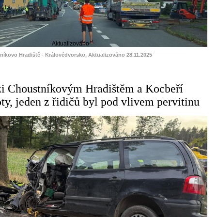
Aktualizováno
níkovo Hradiště - Královédvorsko, Aktualizováno 28.11.2025
zi Choustníkovým Hradištěm a Kocbeří
ty, jeden z řidičů byl pod vlivem pervitinu