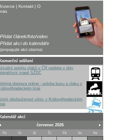
Inzerce
|
Kontakt
|
O
nás
Přidat článek/foto/video
Přidat akci do kalendáře
(propagujte akci zdarma)
Komerční sdělení
ktuální polohu vlaků v ČR najdete v této
nteraktivní mapě SŽDC
eřejná doprava online - poloha busu a vlaku v
rálovéhradeckém kraji
imní obslouženost silnic v Královéhradeckém
raji
Kalendář akcí
červenec 2026
Po
Út
St
Čt
Pá
So
Ne