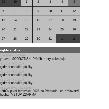
29
30
1
2
3
4
5
6
7
8
9
10
11
12
13
14
15
16
17
18
19
20
21
22
23
24
25
26
27
28
29
30
31
1
2
Nejbližší akce
0.06.2026 - 4.10.2026
ýstava: MODROTISK: Příběh, který pokračuje
.07.2026 - 4.07.2027
egitimní nabídka půjčky
.07.2026 - 5.07.2027
egitimní nabídka půjčky
.07.2026 - 9.07.2027
egitimní nabídka půjčky
.08.2026 10:00 - 6.08.2026
těrbův pivní festiválek 2026 na Přehradě Les Království
| hudba | VSTUP ZDARMA