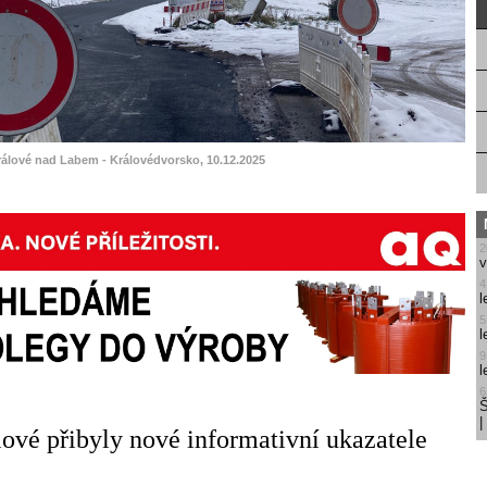
rálové nad Labem - Královédvorsko, 10.12.2025
2
v
4
l
5
l
9
l
6
Š
ové přibyly nové informativní ukazatele