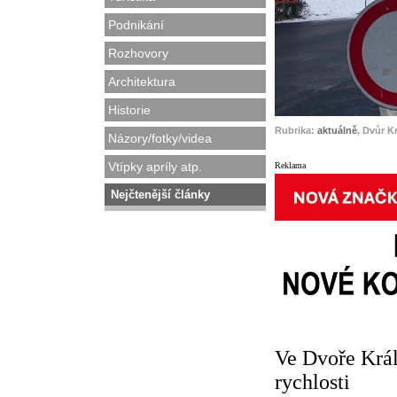
Podnikání
Rozhovory
Architektura
Historie
Rubrika:
aktuálně
, Dvůr K
Názory/fotky/videa
Vtípky apríly atp.
Reklama
Nejčtenější články
Ve Dvoře Král
rychlosti