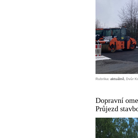
Rubrika:
aktuálně
, Dvůr K
Dopravní omez
Průjezd stavb