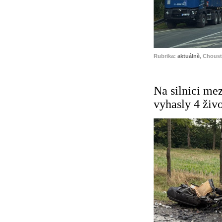
Rubrika:
aktuálně
, Choust
Na silnici me
vyhasly 4 živo