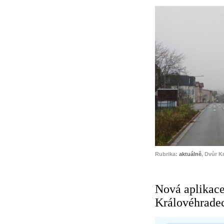
Rubrika:
aktuálně
, Dvůr K
Nová aplikac
Královéhrade