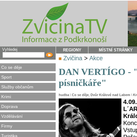
Vyhledej
REGIONY
MÍSTNÍ STRÁNKY
Zvičina
>
Akce
Co se děje
DAN VERTÍGO - "K
Sport
písničkáře"
Služby občanům
hudba
\
Co se děje
,
Dvůr Králové nad Labem
\
Kr
Krimi
4.09
Doprava
L´AR
Král
Vzdělávání
Konc
Firmy
Vstu
Turistika