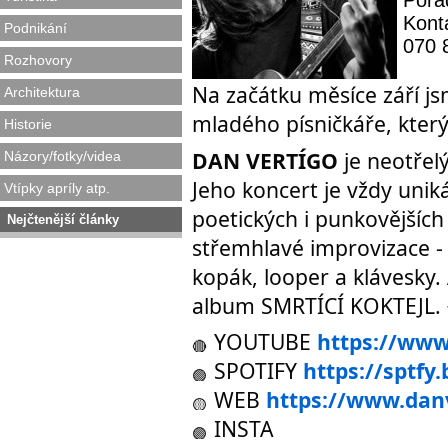
Pořa
Kont
Podnikání
070 
Rozhovory
Na začátku měsíce září jsm
Architektura
mladého písničkáře, kter
Historie
DAN VERTÍGO
je neotřelý
Názory/fotky/videa
Jeho koncert je vždy unik
Vtípky apríly atp.
poetických i punkovějšíc
Nejčtenější články
střemhlavé improvizace -
kopák, looper a klávesky.
album SMRTÍCÍ KOKTEJL.
YOUTUBE
https://ww
SPOTIFY
https://sptfy
WEB
https://www.danv
INSTA