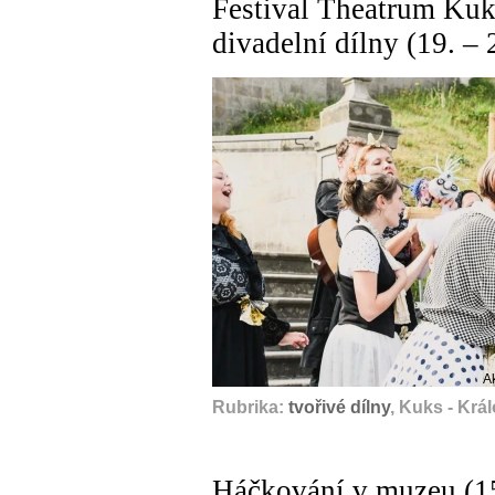
Festival Theatrum Kuk
divadelní dílny (19. – 
A
Rubrika:
tvořivé dílny
, Kuks - Krá
Háčkování v muzeu (15