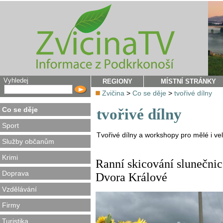
Vyhledej
REGIONY
MÍSTNÍ STRÁNKY
Zvičina
>
Co se děje
>
tvořivé dílny
Co se děje
tvořivé dílny
Sport
Tvořivé dílny a workshopy pro mělé i ve
Služby občanům
Krimi
Ranní skicování slunečnic 
Doprava
Dvora Králové
Vzdělávání
Firmy
Turistika