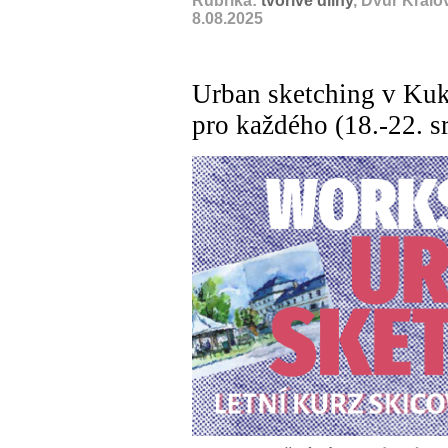
Rubrika:
tvořivé dílny
, Dvůr Král
8.08.2025
Urban sketching v Ku
pro každého (18.-22. s