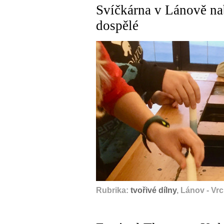
Svíčkárna v Lánově nab
dospělé
Rubrika:
tvořivé dílny
, Lánov - Vr