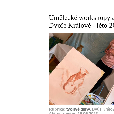
Umělecké workshopy a 
Dvoře Králové - léto 
A
Rubrika:
tvořivé dílny
, Dvůr Král
Aktualizováno 19.06.2023