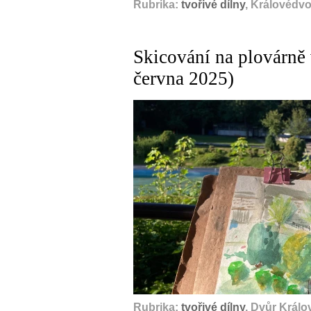
Rubrika:
tvořivé dílny
, Královédvo
Skicování na plovárně
června 2025)
Rubrika:
tvořivé dílny
, Dvůr Král