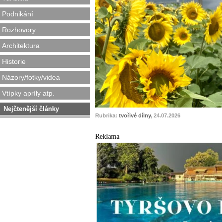
Podnikání
Rozhovory
Architektura
Historie
Názory/fotky/videa
Vtípky apríly atp.
Nejčtenější články
Rubrika:
tvořivé dílny
, 24.07.2026
Reklama