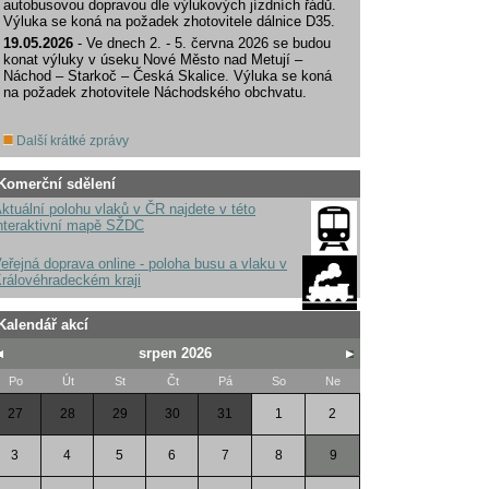
autobusovou dopravou dle výlukových jízdních řádů.
Výluka se koná na požadek zhotovitele dálnice D35.
19.05.2026
- Ve dnech 2. - 5. června 2026 se budou
konat výluky v úseku Nové Město nad Metují –
Náchod – Starkoč – Česká Skalice. Výluka se koná
na požadek zhotovitele Náchodského obchvatu.
Další krátké zprávy
Komerční sdělení
ktuální polohu vlaků v ČR najdete v této
nteraktivní mapě SŽDC
eřejná doprava online - poloha busu a vlaku v
rálovéhradeckém kraji
Kalendář akcí
srpen 2026
Po
Út
St
Čt
Pá
So
Ne
27
28
29
30
31
1
2
3
4
5
6
7
8
9