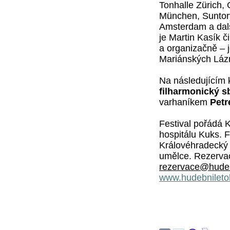
Tonhalle Zürich,
München, Suntor
Amsterdam a dalš
je Martin Kasík 
a organizačně – 
Mariánských Láz
Na následujícím
filharmonický s
varhaníkem
Pet
Festival pořádá 
hospitálu Kuks. F
Královéhradecký 
umělce. Rezervac
rezervace@hudeb
www.hudebnileto