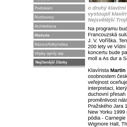
o druhý klavírní 
Podnikání
vystoupil klavír
Rozhovory
Nejsvětější Troj
Architektura
Na programu budo
Francouzská suit
Historie
J. V. Voříška. Te
Názory/fotky/videa
200 lety ve Vídni
koncertu bude pa
Vtípky apríly atp.
moll a As dur a S
Nejčtenější články
Klavírista
Martin
osobnostem české
veřejnost oceňuje
interpretaci, kt
duchovní přesah
proměnlivost nála
Pražského Jara 1
New Yorku 1999 m
pódia - Carnegie 
Wigmore Hall, Th