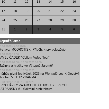
10
11
12
13
14
15
16
17
18
19
20
21
22
23
24
25
26
27
28
29
30
31
1
2
3
4
5
6
Nejbližší akce
0.06.2026 - 4.10.2026
ýstava: MODROTISK: Příběh, který pokračuje
4.08.2026 19:00
AVEL ČADEK "Cellem Vpřed Tour"
5.08.2026 09:00 - 16.08.2026 16:00
ašinky a hračky ve Výtopně Jaroměř
5.08.2026 10:00 - 15.08.2026
těrbův pivní festiválek 2026 na Přehradě Les Království
| hudba | VSTUP ZDARMA
5.08.2026 10:00 - 15.08.2026
PROCHÁZKY ZA ARCHITEKTUROU S JIRKOU
ATRÁNSKÝM - Sakrální architektura