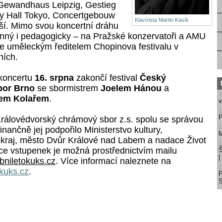
 Gewandhaus Leipzig, Gestieg
y Hall Tokyo, Concertgebouw
Klavírista Martin Kasík
í. Mimo svou koncertní dráhu
činný i pedagogicky – na Pražské konzervatoři a AMU
je uměleckým ředitelem Chopinova festivalu v
ních.
 koncertu
16. srpna
zakončí festival
Český
bor Brno
se sbormistrem
Joelem Hánou
a
2
rem Kolařem
.
v
1
P
Královédvorský chrámový sbor z.s. spolu se správou
1
inančně jej podpořilo Ministerstvo kultury,
M
kraj, město Dvůr Králové nad Labem a nadace Život
1
e vstupenek je možná prostřednictvím mailu
Š
niletokuks.cz
. Více informací naleznete na
1
kuks.cz
.
S