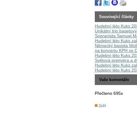
Související články
Hudební léto Kuks 202
Unikátní trio basetov
Sopranista Samuel Ma
Hudební léto Kuks zak
Německý basista Wolf
na koncertu KPH ve D
Hudební léto Kuks 202
Světová premiéra a d
Hudební léto Kuks za
Hudební léto Kuks 20
Vaše komentáře
Přečteno 695x
Zpět