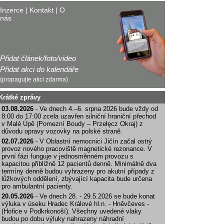
Inzerce
|
Kontakt
|
O
nás
Přidat článek/foto/video
Přidat akci do kalendáře
(propagujte akci zdarma)
Krátké zprávy
03.08.2026
- Ve dnech 4.–6. srpna 2026 bude vždy od
8:00 do 17:00 zcela uzavřen silniční hraniční přechod
v Malé Úpě (Pomezní Boudy – Przełęcz Okraj) z
důvodu opravy vozovky na polské straně.
02.07.2026
- V Oblastní nemocnici Jičín začal ostrý
provoz nového pracoviště magnetické rezonance. V
první fázi funguje v jednosměnném provozu s
kapacitou přibližně 12 pacientů denně. Minimálně dva
termíny denně budou vyhrazeny pro akutní případy z
lůžkových oddělení, zbývající kapacita bude určena
pro ambulantní pacienty.
20.05.2026
- Ve dnech 28. - 29.5.2026 se bude konat
výluka v úseku Hradec Králové hl.n. - Hněvčeves -
(Hořice v Podkrkonoší). Všechny uvedené vlaky
budou po dobu výluky nahrazeny náhradní