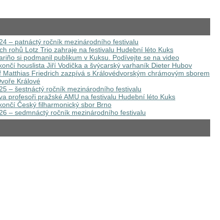
4 – patnáctý ročník mezinárodního festivalu
ých rohů Lotz Trio zahraje na festivalu Hudební léto Kuks
riño si podmanil publikum v Kuksu. Podívejte se na video
ončí houslista Jiří Vodička a švýcarský varhaník Dieter Hubov
 Matthias Friedrich zazpívá s Královédvorským chrámovým sborem
voře Králové
5 – šestnáctý ročník mezinárodního festivalu
va profesoři pražské AMU na festivalu Hudební léto Kuks
končí Český filharmonický sbor Brno
26 – sedmnáctý ročník mezinárodního festivalu