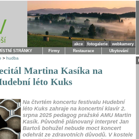
akce
fotogalerie
webkamery
MÍSTNÍ STRÁNKY
Firmy
Restaurace
Ubytování
e
>
hudba
ecitál Martina Kasíka na
Hudební léto Kuks
Na čtvrtém koncertu festivalu Hudební
léto Kuks zahraje na koncertní klavír 2.
srpna 2025 pedagog pražské AMU Martin
Kasík. Původně plánovaný interpret Jan
Bartoš bohužel nebude moct koncert
odehrát ze zdravotních důvodů. V kostele