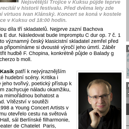
Nejsvětější Trojice v Kuksu půjde teprve
recitál v historii festivalu. Před dvěma lety zde
ní virtuos Ivan Klánský. Koncert se koná v kostele
ice v Kuksu od 18:00 hodin.
u díla tří skladatelů. Nejprve zazní Bachova
a E dur. Následovat bude Impromptu C dur op. 7 č. 1
nto významný český klasicistní skladatel zemřel před
 a připomínáme si dvousté výročí jeho úmrtí. Záběr
třit hudbě F. Chopina, konkrétně půjde o Balady g
A
cherzo b moll.
i
V
 Kasík
patří
k nejvýraznějším
K
 hudební scény. Kritika i
 jeho tvořivý, poetický přístup k
erým zachycuje náladu okamžiku,
 a mimořádnou bohatost a
d. Vítězství v soutěži
998 a Young Concert Artists v
u otevřelo cestu na světová
Hall, sál Berlínské filharmonie,
eater de Chatelet Paris,