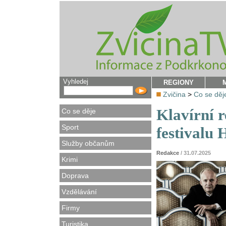
Vyhledej
REGIONY
Zvičina
>
Co se děj
Klavírní r
Co se děje
Sport
festivalu 
Služby občanům
Redakce
/ 31.07.2025
Krimi
Doprava
Vzdělávání
Firmy
Turistika