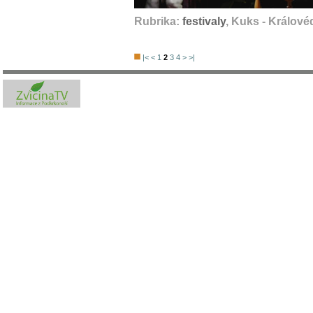
Rubrika:
festivaly
, Kuks - Králové
|<
<
1
2
3
4
>
>|