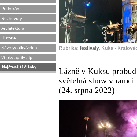
Podnikání
Rozhovory
Architektura
Historie
Názory/fotky/videa
Rubrika:
festivaly
, Kuks - Králové
Vtípky apríly atp.
Nejčtenější články
Lázně v Kuksu probudí
světelná show v rámci
(24. srpna 2022)