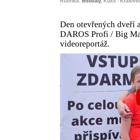
Rubrika:
festivaly
, Kuks - Králov
Den otevřených dveří a
DAROS Profi / Big Mat
videoreportáž.