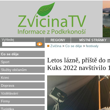
Vyhledej
REGIONY
MÍSTNÍ STRÁNKY
Zvičina
>
Co se děje
>
festivaly
Co se děje
Letos lázně, příště do
Sport
Kuks 2022 navštívilo 1
Služby občanům
Krimi
Doprava
Vzdělávání
Firmy
Turistika