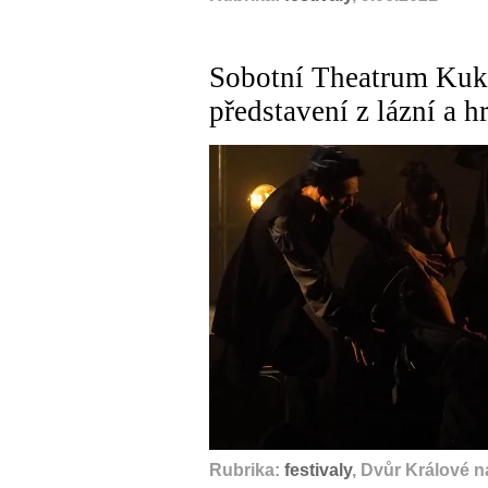
Sobotní Theatrum Kuks
představení z lázní a h
Rubrika:
festivaly
, Dvůr Králové 