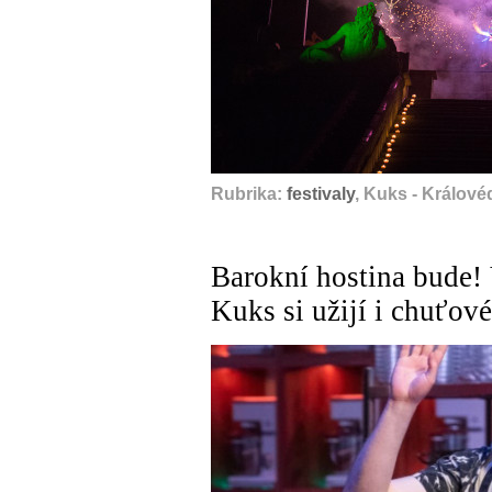
Rubrika:
festivaly
, Kuks - Králové
Barokní hostina bude! 
Kuks si užijí i chuťov