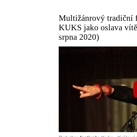
Multižánrový tradičn
KUKS jako oslava vítěz
srpna 2020)
A