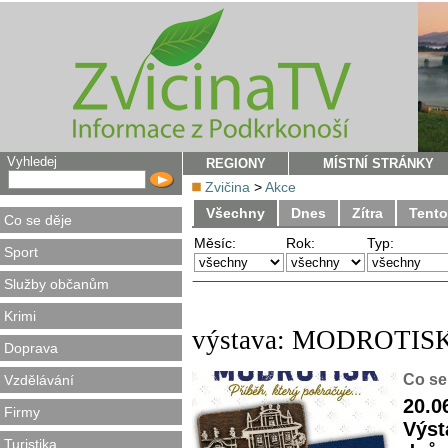
Vyhledej
REGIONY
MÍSTNÍ STRÁNKY
Zvičina
>
Akce
Všechny
Dnes
Zítra
Tento
Co se děje
Měsíc:
Rok:
Typ:
Sport
Služby občanům
Krimi
výstava: MODROTISK: 
Doprava
Co se
Vzdělávání
20.0
Firmy
Výst
Turistika