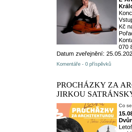
Král
Konc
Vstup
Kč n
Pořa
Kont
070 
Datum zveřejnění: 25.05.20
Komentáře - 0 příspěvků
PROCHÁZKY ZA AR
JIRKOU SATRÁNSKÝM -
Co se
15.0
Dvůr
Leto