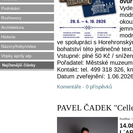
dvůr
Vydej
Podnikání
modro
Rozhovory
okou
Architektura
jemno
modr
Historie
ve spolupráci s Horehronsk
Názory/fotky/videa
bohatství této jedinečné text.
Vstupné: plné 50 Kč / sníže
Vtípky apríly atp.
Pořadatel: Městské muzeum
Nejčtenější články
Kontakt: tel. 499 318 326,
Datum zveřejnění: 1.06.202
Komentáře - 0 příspěvků
PAVEL ČADEK "Celle
hudba
\
14.0
L´AR