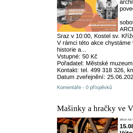
archi
pove
sobo
ARC
Sraz v 10:00, Kostel sv. Kříž
V rámci této akce chystáme 
historie a...
Vstupné: 50 Kč
Pořadatel: Městské muzeum
Kontakt: tel. 499 318 326,
Datum zveřejnění: 25.06.20
Komentáře - 0 příspěvků
Mašinky a hračky ve 
akce na 
15.0