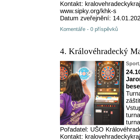
Kontakt: kralovehradeckykra
www.sipky.org/khk-s
Datum zveřejnění: 14.01.20
Komentáře - 0 příspěvků
4. Královéhradecký M
Sport
24.1
Jaro
bese
Turn
zášt
Vstu
turn
turna
Pořadatel: UŠO Královéhrad
Kontakt: kralovehradeckykra