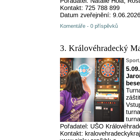
Pořadatel: Natálie Holá, Rost
Kontakt: 725 788 899
Datum zveřejnění: 9.06.202
Komentáře - 0 příspěvků
3. Královéhradecký M
Sport
5.09
Jaro
bese
Turn
zášt
Vstu
turn
turna
Pořadatel: UŠO Královéhrad
Kontakt: kralovehradeckykra