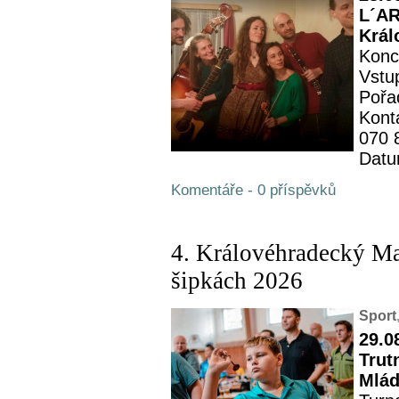
L´AR
Král
Konc
Vstu
Pořa
Kont
070 
Datu
Komentáře - 0 příspěvků
4. Královéhradecký M
šipkách 2026
Sport
29.0
Trut
Mlád