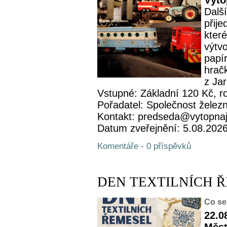
Výto
Další
přije
které
výtv
papí
hrač
z Ja
Vstupné: Základní 120 Kč, r
Pořadatel: Společnost železn
Kontakt: predseda@vytopna
Datum zveřejnění: 5.08.202
Komentáře - 0 příspěvků
DEN TEXTILNÍCH 
Co se
22.0