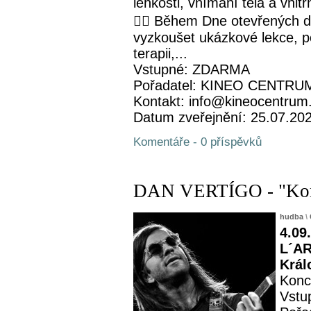
lehkosti, vnímání těla a vnit
🧘‍♀️ Během Dne otevřených 
vyzkoušet ukázkové lekce, p
terapii,...
Vstupné: ZDARMA
Pořadatel: KINEO CENTRUM 
Kontakt: info@kineocentrum
Datum zveřejnění: 25.07.20
Komentáře - 0 příspěvků
DAN VERTÍGO - "Konce
hudba
\
4.09
L´AR
Král
Konc
Vstu