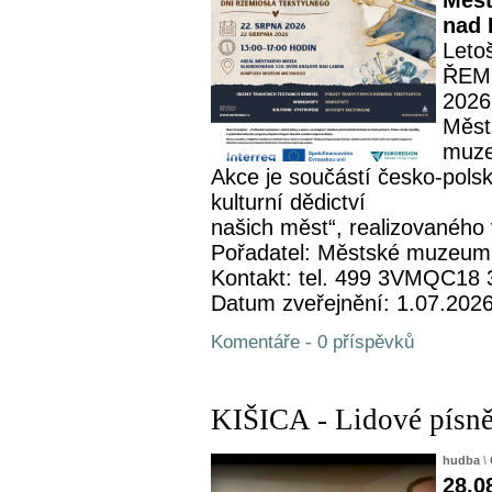
Měst
nad 
Leto
ŘEME
2026
Měst
muze
Akce je součástí česko-pols
kulturní dědictví
našich měst“, realizovaného 
Pořadatel: Městské muzeum
Kontakt: tel. 499 3VMQC18
Datum zveřejnění: 1.07.202
Komentáře - 0 příspěvků
KIŠICA - Lidové písně
hudba
\
28.0