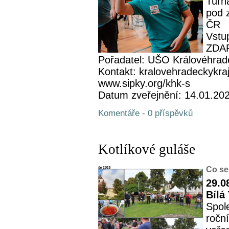
Turn
pod 
ČR
Vstup
ZDA
Pořadatel: UŠO Královéhrad
Kontakt: kralovehradeckykra
www.sipky.org/khk-s
Datum zveřejnění: 14.01.20
Komentáře - 0 příspěvků
Kotlíkové guláše
Co se
29.0
Bílá
Spol
roční