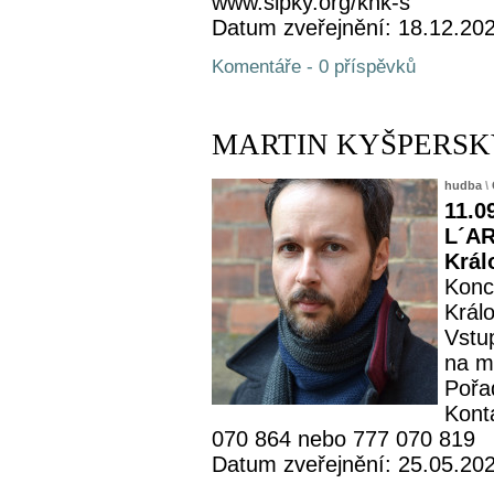
www.sipky.org/khk-s
Datum zveřejnění: 18.12.20
Komentáře - 0 příspěvků
MARTIN KYŠPERSKÝ -
hudba
\
11.0
L´AR
Král
Konc
Král
Vstu
na m
Pořa
Kont
070 864 nebo 777 070 819
Datum zveřejnění: 25.05.20