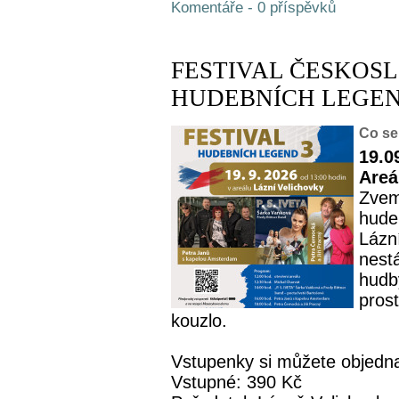
Komentáře - 0 příspěvků
FESTIVAL ČESKOS
HUDEBNÍCH LEGEND
Co se
19.0
Areá
Zvem
hude
Lázní
nest
hudby
pros
kouzlo.
Vstupenky si můžete objednat
Vstupné: 390 Kč