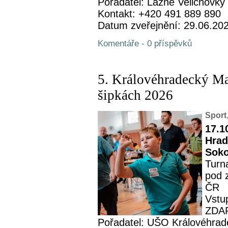
Pořadatel: Lázně Velichovky
Kontakt: +420 491 889 890
Datum zveřejnění: 29.06.20
Komentáře - 0 příspěvků
5. Královéhradecký M
šipkách 2026
Sport
17.1
Hrad
Soko
Turn
pod 
ČR
Vstup
ZDA
Pořadatel: UŠO Královéhrad