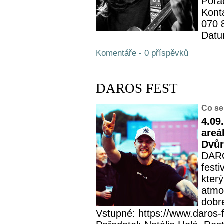
Pořa
Kont
070 
Datu
Komentáře - 0 příspěvků
DAROS FEST
Co se
4.09
areá
Dvůr
DARO
fest
kter
atmos
dobré
Vstupné: https://www.daros-f