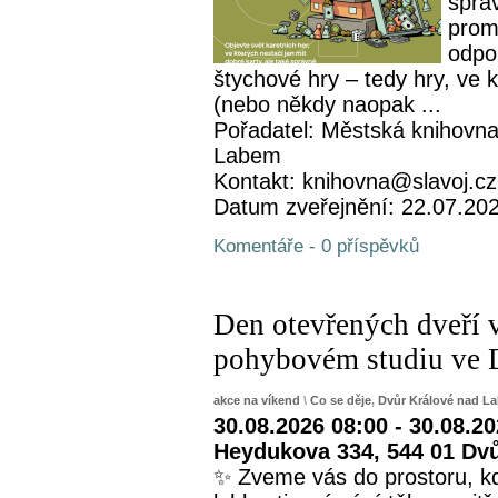
sprá
prom
odpo
štychové hry – tedy hry, ve 
(nebo někdy naopak ...
Pořadatel: Městská knihovna
Labem
Kontakt: knihovna@slavoj.cz
Datum zveřejnění: 22.07.20
Komentáře - 0 příspěvků
Den otevřených dveří 
pohybovém studiu ve 
akce na víkend
\
Co se děje
,
Dvůr Králové nad L
30.08.2026 08:00 - 30.08.2
Heydukova 334, 544 01 Dv
✨ Zveme vás do prostoru, kd