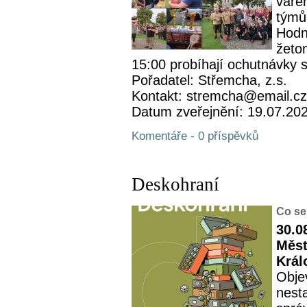
vaře
týmů 
Hodn
žeto
15:00 probíhají ochutnávky s
Pořadatel: Střemcha, z.s.
Kontakt: stremcha@email.cz
Datum zveřejnění: 19.07.20
Komentáře - 0 příspěvků
Deskohraní
Co se
30.0
Měst
Král
Objev
nesta