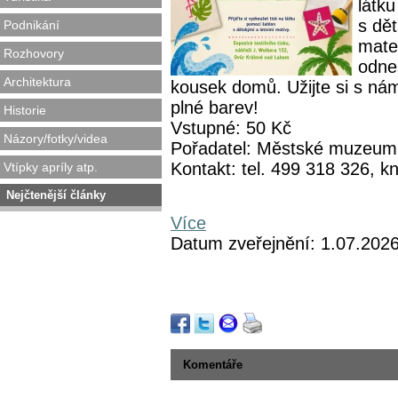
látk
s dě
Podnikání
mater
Rozhovory
odne
Architektura
kousek domů. Užijte si s ná
plné barev!
Historie
Vstupné: 50 Kč
Názory/fotky/videa
Pořadatel: Městské muzeum
Kontakt: tel. 499 318 326,
Vtípky apríly atp.
Nejčtenější články
Více
Datum zveřejnění: 1.07.202
Komentáře