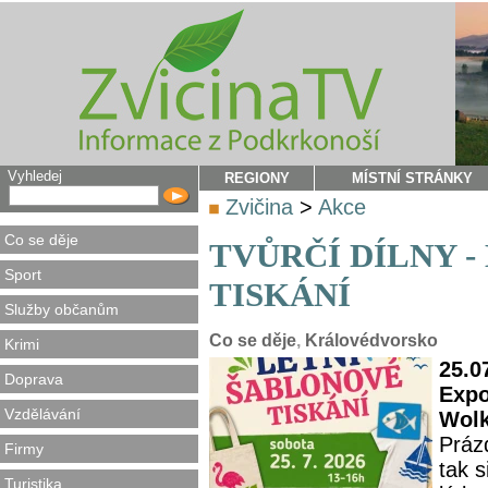
Vyhledej
REGIONY
MÍSTNÍ STRÁNKY
Zvičina
>
Akce
Co se děje
TVŮRČÍ DÍLNY 
Sport
TISKÁNÍ
Služby občanům
Co se děje
,
Královédvorsko
Krimi
25.0
Doprava
Expo
Vzdělávání
Wolk
Práz
Firmy
tak s
Turistika