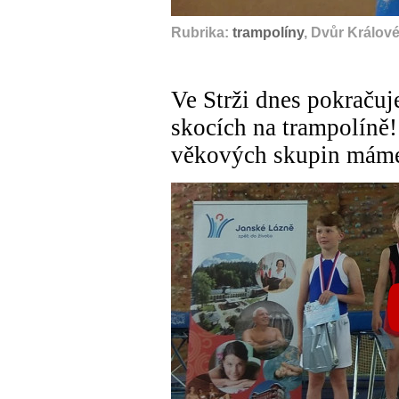
Rubrika:
trampolíny
, Dvůr Králov
Ve Strži dnes pokračuj
skocích na trampolíně!
věkových skupin máme