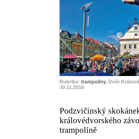
Rubrika:
trampolíny
, Dvůr Králov
30.11.2016
Podzvičinský skokánek
královédvorského závo
trampolíně