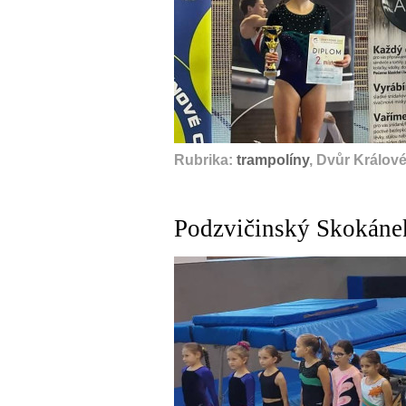
Rubrika:
trampolíny
, Dvůr Králov
Podzvičinský Skokánek