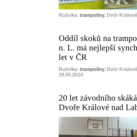
Rubrika:
trampolíny
, Dvůr Králov
Oddíl skoků na trampo
n. L. má nejlepší sync
let v ČR
Rubrika:
trampolíny
, Dvůr Králov
29.05.2018
20 let závodního skáká
Dvoře Králové nad L