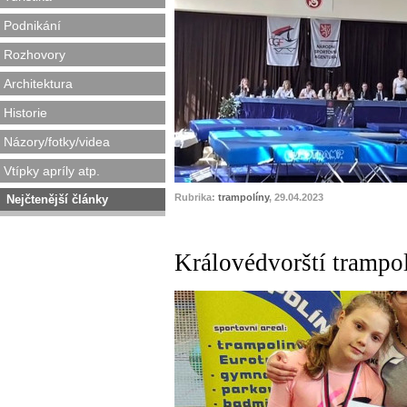
Podnikání
Rozhovory
Architektura
Historie
Názory/fotky/videa
Vtípky apríly atp.
Rubrika:
trampolíny
, 29.04.2023
Nejčtenější články
Královédvorští trampol