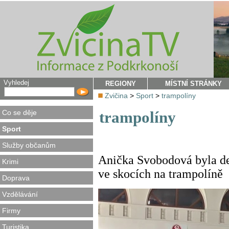
Vyhledej
REGIONY
MÍSTNÍ STRÁNKY
Zvičina
>
Sport
>
trampolíny
Co se děje
trampolíny
Sport
Služby občanům
Anička Svobodová byla de
Krimi
ve skocích na trampolíně
Doprava
Vzdělávání
Firmy
Turistika