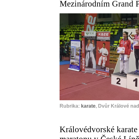
Mezinárodním Grand P
Rubrika:
karate
, Dvůr Králové na
Královédvorské karate
maratonu v České Lípě