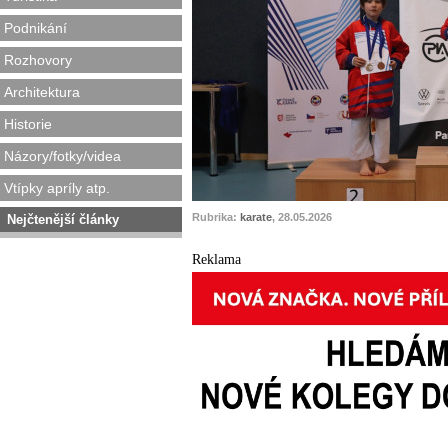
Podnikání
Rozhovory
Architektura
Historie
Názory/fotky/videa
Vtípky apríly atp.
Rubrika:
karate
, 28.05.2026
Nejčtenější články
Reklama