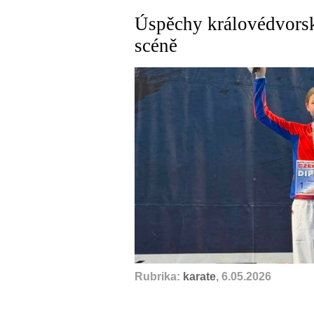
Úspěchy královédvorsk
scéně
Rubrika:
karate
, 6.05.2026