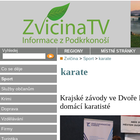
Vyhledej
REGIONY
MÍSTNÍ STRÁNKY
Zvičina
>
Sport
>
karate
Co se děje
karate
Sport
Služby občanům
Krajské závody ve Dvoře K
Krimi
domácí karatisté
Doprava
Vzdělávání
Firmy
Turistika