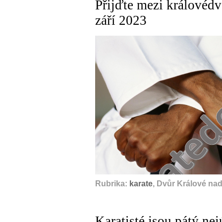
Přijďte mezi královédv
září 2023
Rubrika:
karate
, Dvůr Králové na
Karatisté jsou pátý ne