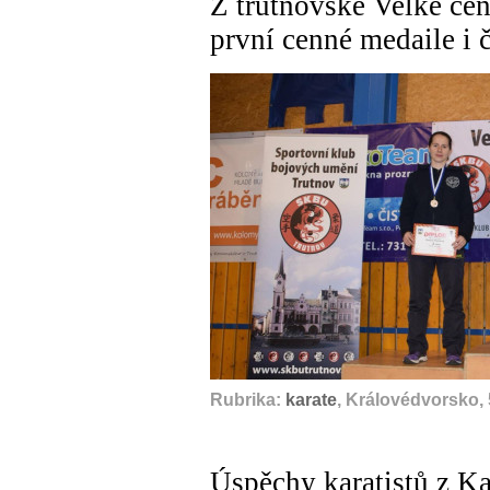
Z trutnovské Velké ceny
první cenné medaile i
Rubrika:
karate
, Královédvorsko, 
Úspěchy karatistů z K