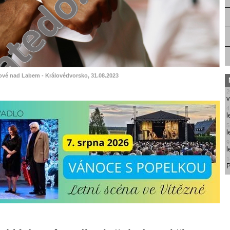
lové nad Labem - Královédvorsko, 31.08.2023
2
v
4
l
5
l
9
l
1
P