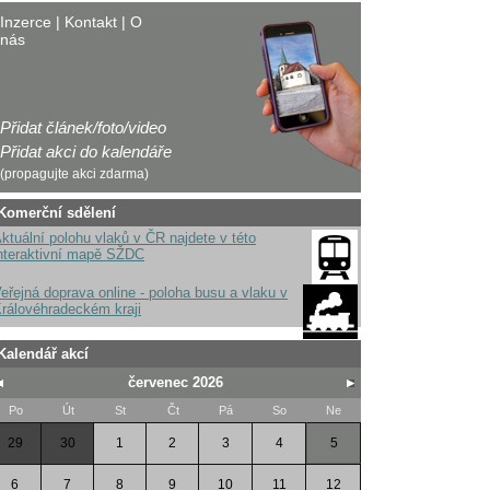
Inzerce
|
Kontakt
|
O
nás
Přidat článek/foto/video
Přidat akci do kalendáře
(propagujte akci zdarma)
Komerční sdělení
ktuální polohu vlaků v ČR najdete v této
nteraktivní mapě SŽDC
eřejná doprava online - poloha busu a vlaku v
rálovéhradeckém kraji
Kalendář akcí
červenec 2026
Po
Út
St
Čt
Pá
So
Ne
29
30
1
2
3
4
5
6
7
8
9
10
11
12