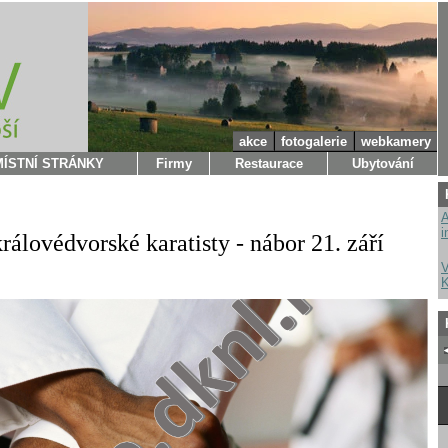
akce
fotogalerie
webkamery
MÍSTNÍ STRÁNKY
Firmy
Restaurace
Ubytování
A
i
rálovédvorské karatisty - nábor 21. září
V
K