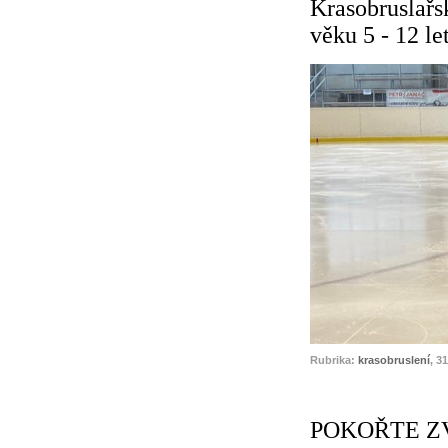
Krasobruslařs
věku 5 - 12 le
Rubrika:
krasobruslení
, 3
POKOŘTE ZVIČ