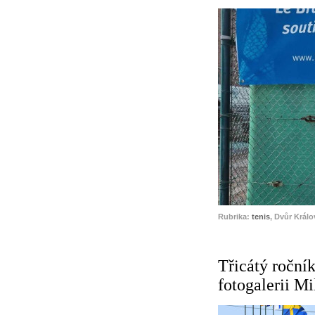
Rubrika:
tenis
, Dvůr Král
Třicátý roční
fotogalerii M