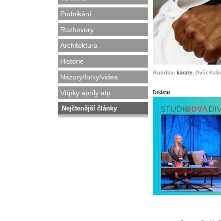
Podnikání
Rozhovory
Architektura
Historie
Rubrika:
karate
, Dvůr Krá
Názory/fotky/videa
Vtípky apríly atp.
Reklama
Nejčtenější články