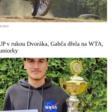
08.2023
UP v rukou Dvoráka, Gabča dřela na WTA,
uniorky