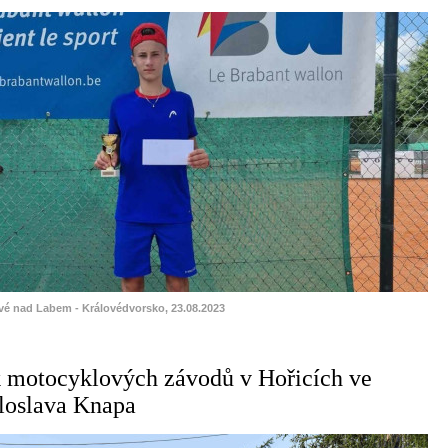
ové nad Labem - Královédvorsko, 23.08.2023
k motocyklových závodů v Hořicích ve
iloslava Knapa