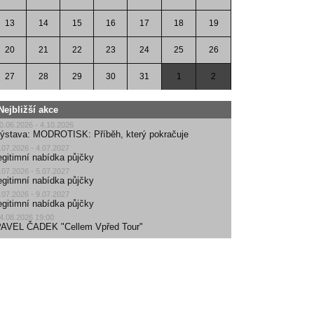
13
14
15
16
17
18
19
20
21
22
23
24
25
26
27
28
29
30
31
1
2
Nejbližší akce
0.06.2026 - 4.10.2026
ýstava: MODROTISK: Příběh, který pokračuje
.07.2026 - 4.07.2027
egitimní nabídka půjčky
.07.2026 - 5.07.2027
egitimní nabídka půjčky
.07.2026 - 9.07.2027
egitimní nabídka půjčky
4.08.2026 19:00
AVEL ČADEK "Cellem Vpřed Tour"