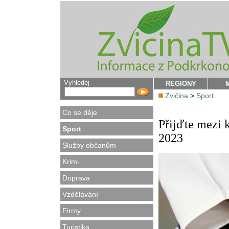
Vyhledej
REGIONY
Zvičina
>
Sport
Co se děje
Přijďte mezi k
Sport
2023
Služby občanům
Krimi
Doprava
Vzdělávání
Firmy
Turistika