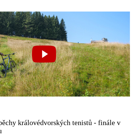
pěchy královédvorských tenistů - finále v
u