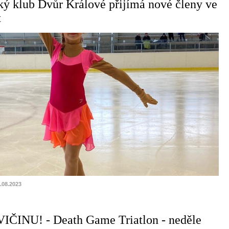
ký klub Dvůr Králové přijímá nové členy ve
t
1.08.2023
INU! - Death Game Triatlon - neděle