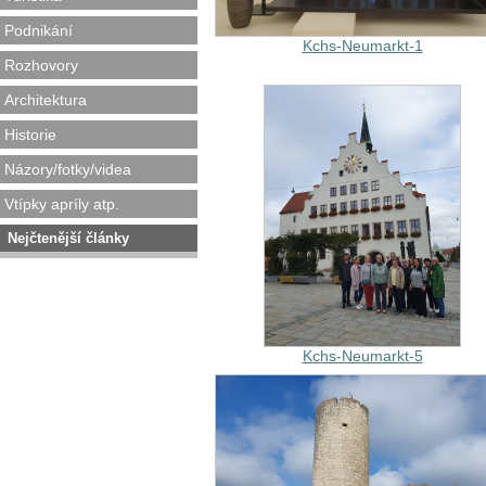
Podnikání
Kchs-Neumarkt-1
Rozhovory
Architektura
Historie
Názory/fotky/videa
Vtípky apríly atp.
Nejčtenější články
Kchs-Neumarkt-5