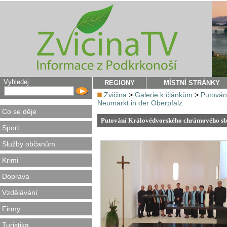
Vyhledej
REGIONY
MÍSTNÍ STRÁNKY
Zvičina
>
Galerie k článkům
>
Putován
Neumarkt in der Oberpfalz
Co se děje
Putování Královédvorského chrámového sbo
Sport
Služby občanům
Krimi
Doprava
Vzdělávání
Firmy
Turistika