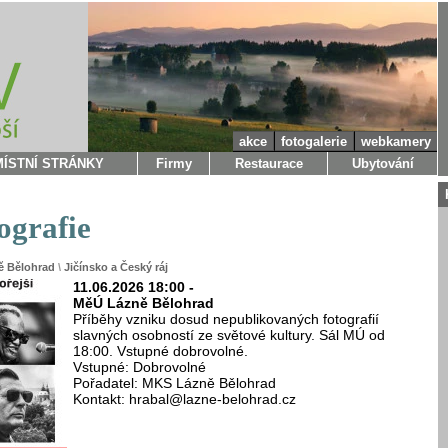
akce
fotogalerie
webkamery
MÍSTNÍ STRÁNKY
Firmy
Restaurace
Ubytování
ografie
ě Bělohrad
\
Jičínsko a Český ráj
11.06.2026 18:00 -
MěÚ Lázně Bělohrad
Příběhy vzniku dosud nepublikovaných fotografií
slavných osobností ze světové kultury. Sál MÚ od
18:00. Vstupné dobrovolné.
Vstupné: Dobrovolné
Pořadatel: MKS Lázně Bělohrad
Kontakt: hrabal@lazne-belohrad.cz