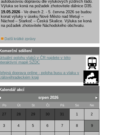
autobusovou dopravou dle výlukových jízdních řádů.
Výluka se koná na požadek zhotovitele dálnice D35.
19.05.2026
- Ve dnech 2. - 5. června 2026 se budou
konat výluky v úseku Nové Město nad Metují –
Náchod – Starkoč – Česká Skalice. Výluka se koná
na požadek zhotovitele Náchodského obchvatu.
Další krátké zprávy
Komerční sdělení
ktuální polohu vlaků v ČR najdete v této
nteraktivní mapě SŽDC
eřejná doprava online - poloha busu a vlaku v
rálovéhradeckém kraji
Kalendář akcí
srpen 2026
Po
Út
St
Čt
Pá
So
Ne
27
28
29
30
31
1
2
3
4
5
6
7
8
9