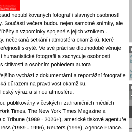
osud nepublikovaných fotografií slavných osobností
ry. Součástí večera budou nejen samotné snímky, ale
říběhy a vzpomínky spojené s jejich vznikem -
y, nečekaná setkání i atmosféra okamžiků, které
eřejnosti skryté. Ve své práci se dlouhodobě věnuje
í i humanistické fotografii a zachycuje osobnosti i
A
i
 s citlivostí a osobním pohledem autora.
V
ejšího vychází z dokumentární a reportážní fotografie
K
tická důrazem na pravdivost okamžiku,
lidský výraz a silnou atmosféru.
sou publikovány v českých i zahraničních médiích
York Times, The New York Times Magazine a
ald Tribune (1989 - 2026+), americké tiskové agentuře
ress (1989 - 1996), Reuters (1996), Agence France-