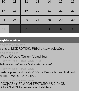
10
11
12
13
14
15
16
17
18
19
20
21
22
23
24
25
26
27
28
29
30
31
1
2
3
4
5
6
Nejbližší akce
0.06.2026 - 4.10.2026
ýstava: MODROTISK: Příběh, který pokračuje
4.08.2026 19:00
AVEL ČADEK "Cellem Vpřed Tour"
5.08.2026 09:00 - 16.08.2026 16:00
ašinky a hračky ve Výtopně Jaroměř
5.08.2026 10:00 - 15.08.2026
těrbův pivní festiválek 2026 na Přehradě Les Království
| hudba | VSTUP ZDARMA
5.08.2026 10:00 - 15.08.2026
PROCHÁZKY ZA ARCHITEKTUROU S JIRKOU
ATRÁNSKÝM - Sakrální architektura