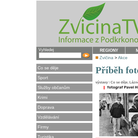
Vyhledej
REGIONY
Zvičina
>
Akce
Příběh fot
Co se děje
Sport
výstavy
\
Co se děje
,
Lázn
Služby občanům
Krimi
Doprava
Vzdělávání
Firmy
Turistika