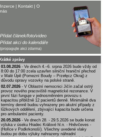
Inzerce
|
Kontakt
|
O
nás
Přidat článek/foto/video
Přidat akci do kalendáře
(propagujte akci zdarma)
Krátké zprávy
03.08.2026
- Ve dnech 4.–6. srpna 2026 bude vždy od
8:00 do 17:00 zcela uzavřen silniční hraniční přechod
v Malé Úpě (Pomezní Boudy – Przełęcz Okraj) z
důvodu opravy vozovky na polské straně.
02.07.2026
- V Oblastní nemocnici Jičín začal ostrý
provoz nového pracoviště magnetické rezonance. V
první fázi funguje v jednosměnném provozu s
kapacitou přibližně 12 pacientů denně. Minimálně dva
termíny denně budou vyhrazeny pro akutní případy z
lůžkových oddělení, zbývající kapacita bude určena
pro ambulantní pacienty.
20.05.2026
- Ve dnech 28. - 29.5.2026 se bude konat
výluka v úseku Hradec Králové hl.n. - Hněvčeves -
(Hořice v Podkrkonoší). Všechny uvedené vlaky
budou po dobu výluky nahrazeny náhradní