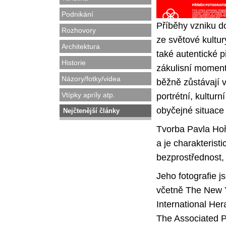
Podnikání
Příběhy vzniku d
Rozhovory
ze světové kultu
Architektura
také autentické p
Historie
zákulisní moment
Názory/fotky/videa
běžně zůstávají v
Vtípky apríly atp.
portrétní, kulturn
obyčejné situace
Nejčtenější články
Tvorba Pavla Hoř
a je charakteris
bezprostřednost, 
Jeho fotografie j
včetně The New 
International Her
The Associated P