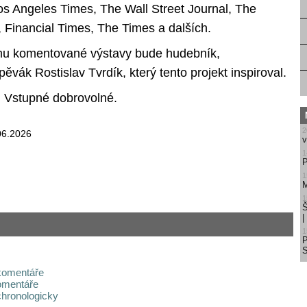
os Angeles Times, The Wall Street Journal, The
 Financial Times, The Times a dalších.
mu komentované výstavy bude hudebník,
pěvák Rostislav Tvrdík, který tento projekt inspiroval.
 Vstupné dobrovolné.
2
06.2026
v
1
P
1
M
1
Š
1
S
komentáře
omentáře
chronologicky