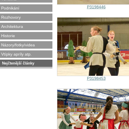
P3198446
Podnikání
Rozhovory
Architektura
Historie
Názory/fotky/videa
Vtípky apríly atp.
Nejčtenější články
P3198453