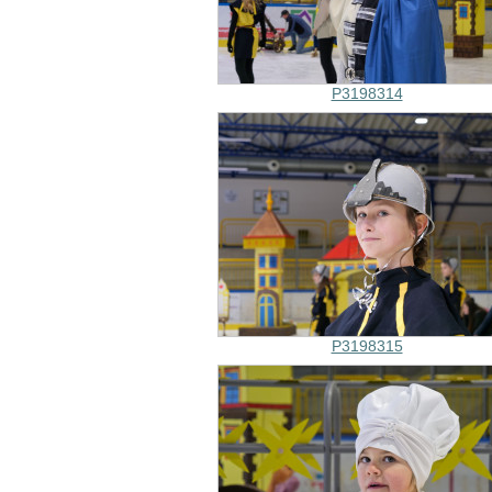
P3198314
P3198315