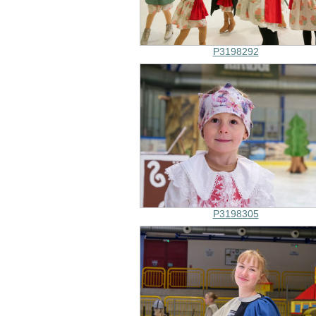
P3198292
P3198305