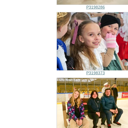
P3198286
P3198373