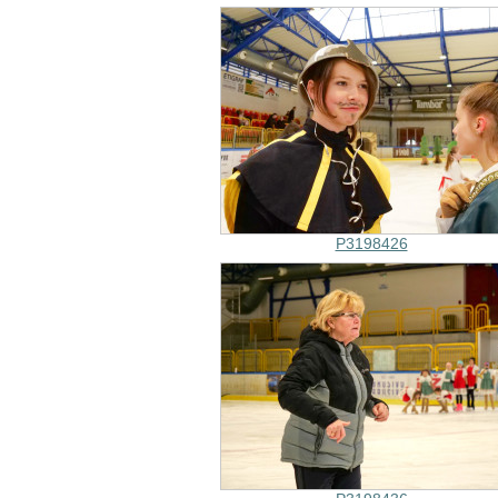
P3198426