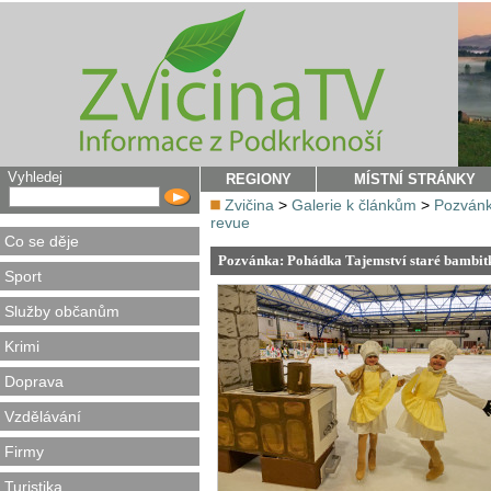
Vyhledej
REGIONY
MÍSTNÍ STRÁNKY
Zvičina
>
Galerie k článkům
>
Pozvánk
revue
Co se děje
Pozvánka: Pohádka Tajemství staré bambitk
Sport
Služby občanům
Krimi
Doprava
Vzdělávání
Firmy
Turistika