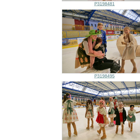
P3198481
P3198495