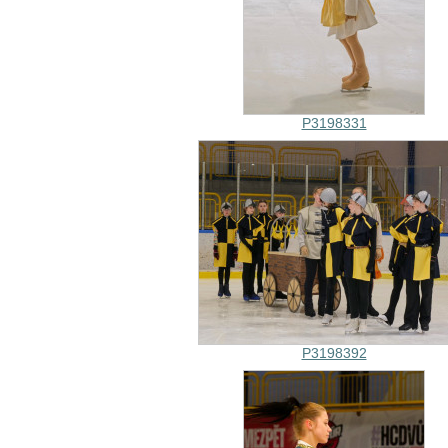
P3198331
P3198392