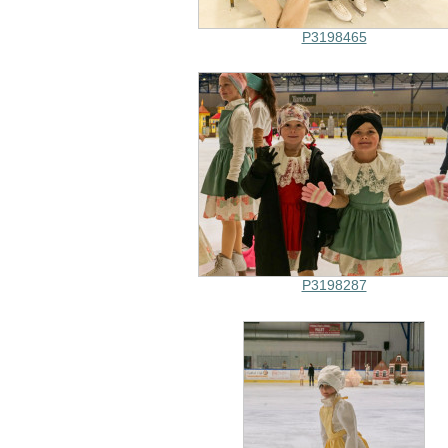
P3198465
P3198287