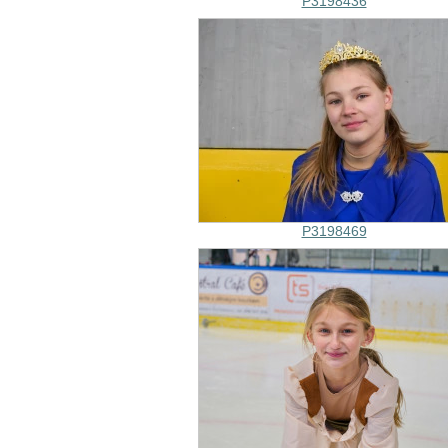
P3198436
P3198469