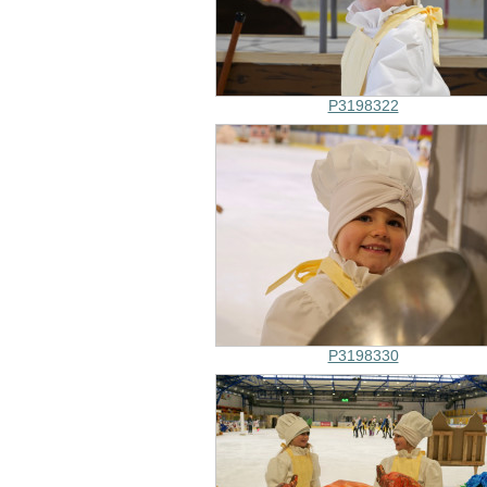
P3198322
P3198330