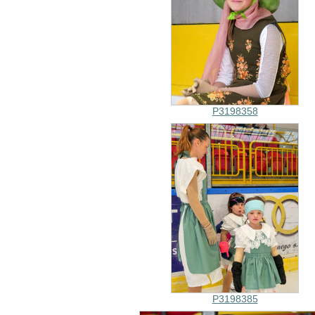
P3198358
P3198385