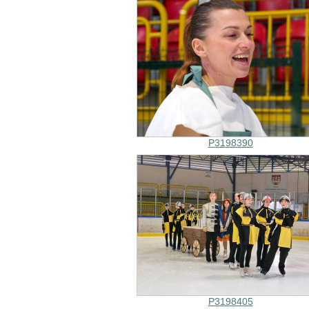
P3198390
P3198405