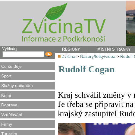
Vyhledej
REGIONY
MÍSTNÍ STRÁNKY
Zvičina
>
Názory/fotky/videa
>
Rudolf
Co se děje
Rudolf Cogan
Sport
Služby občanům
Kraj schválil změny v 
Krimi
Je třeba se připravit n
Doprava
krajský zastupitel Rud
Vzdělávání
Firmy
Turistika