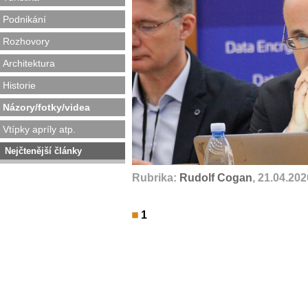
Podnikání
Rozhovory
Architektura
Historie
Názory/fotky/videa
Vtípky apríly atp.
Nejčtenější články
Rubrika:
Rudolf Cogan
, 21.04.202
1