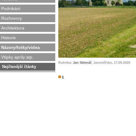
Podnikání
Rozhovory
Architektura
Historie
Názory/fotky/videa
Vtípky apríly atp.
Rubrika:
Jan Sklenář
, Jaroměřsko, 17.09.2020
Nejčtenější články
1