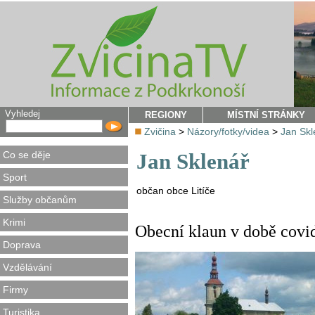
Vyhledej
REGIONY
MÍSTNÍ STRÁNKY
Zvičina
>
Názory/fotky/videa
>
Jan Skl
Co se děje
Jan Sklenář
Sport
občan obce Litíče
Služby občanům
Krimi
Obecní klaun v době covi
Doprava
Vzdělávání
Firmy
Turistika