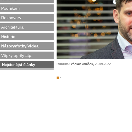
Podnikání
Rozhovory
Architektura
Historie
Názory/fotky/videa
Vtípky apríly atp.
Rubrika:
Václav Valášek
, 25.09.2022
Nejčtenější články
1