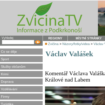
Vyhledej
REGIONY
MÍSTNÍ STRÁNKY
Zvičina
>
Názory/fotky/videa
>
Václav 
Co se děje
Václav Valášek
Sport
Služby občanům
Komentář Václava Valášk
Krimi
Králové nad Labem
Doprava
Vzdělávání
Firmy
Turistika